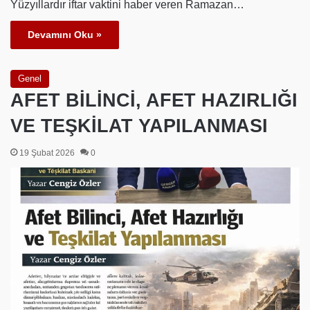
Yüzyıllardır iftar vaktini haber veren Ramazan…
Devamını Oku »
Genel
AFET BİLİNCİ, AFET HAZIRLIĞI
VE TEŞKİLAT YAPILANMASI
19 Şubat 2026
0