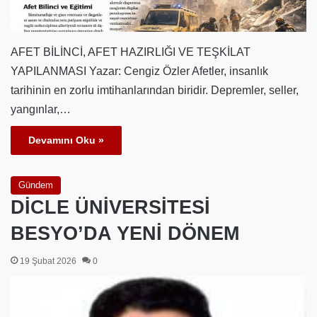
AFET BİLİNCİ, AFET HAZIRLIĞI VE TEŞKİLAT
YAPILANMASI Yazar: Cengiz Özler Afetler, insanlık
tarihinin en zorlu imtihanlarından biridir. Depremler, seller,
yangınlar,…
Devamını Oku »
Gündem
DİCLE ÜNİVERSİTESİ
BESYO’DA YENİ DÖNEM
19 Şubat 2026
0