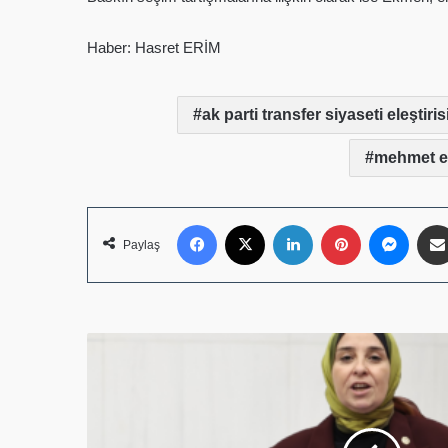
Haber: Hasret ERİM
ak parti transfer siyaseti eleştiris
mehmet em
Facebook
X
LinkedIn
Pinterest
Mess
Paylaş
DEVA
Partisi
Genel
Başkan
Yardımcısı
ve