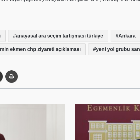
i
anayasal ara seçim tartışması türkiye
Ankara
in ekmen chp ziyareti açıklaması
yeni yol grubu san
enger
E-Posta ile paylaş
Yazdır
HÜDA
PAR
Sözcüsü
ve
Batman
Milletvekili