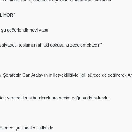
ELİYOR”
k şu değerlendirmeyi yaptı:
ira siyaseti, toplumun ahlaki dokusunu zedelemektedir.”
erafettin Can Atalay’ın milletvekilliğiyle ilgili sürece de değinerek
k vereceklerini belirterek ara seçim çağrısında bulundu.
 Ekmen, şu ifadeleri kullandı: