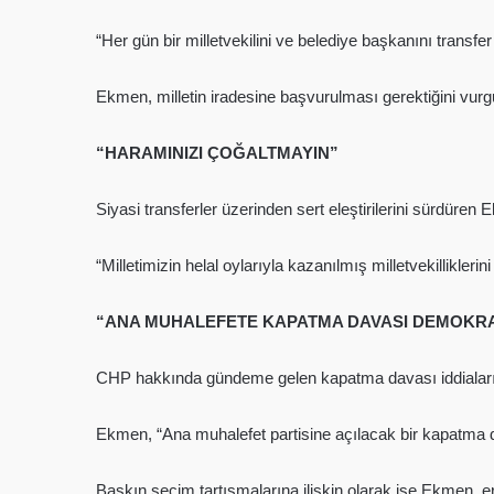
“Her gün bir milletvekilini ve belediye başkanını tran
Ekmen, milletin iradesine başvurulması gerektiğini vurg
“HARAMINIZI ÇOĞALTMAYIN”
Siyasi transferler üzerinden sert eleştirilerini sürdüren E
“Milletimizin helal oylarıyla kazanılmış milletvekillikle
“ANA MUHALEFETE KAPATMA DAVASI DEMOKRA
CHP hakkında gündeme gelen kapatma davası iddiaların
Ekmen, “Ana muhalefet partisine açılacak bir kapatma da
Baskın seçim tartışmalarına ilişkin olarak ise Ekmen, er