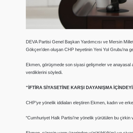
DEVA Partisi Genel Başkan Yardımcısı ve Mersin Mill
Gökçen’den oluşan CHP heyetinin Yeni Yol Grubu’na ger
Ekmen, görüşmede son siyasi gelişmeler ve anayasal ara
verdiklerini söyledi.
“İFTİRA SİYASETİNE KARŞI DAYANIŞMA İÇİNDEYİ
CHP’ye yönelik iddiaları eleştiren Ekmen, kadın ve erkek
“Cumhuriyet Halk Partisi’ne yönelik yürütülen bu çirkin v
Ekmen, sürecin yargı üzerinden yürütüldüğünü ve siyas