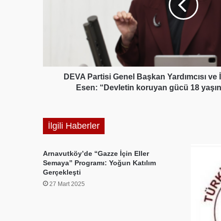
İstanbul
Milletvekili
Elif
Esen:
“Devletin
koruyan
gücü
DEVA Partisi Genel Başkan Yardımcısı ve İst
18
Esen: “Devletin koruyan gücü 18 yaşı
yaşında
sona
ermemeli”
İlgili Haberler
Arnavutköy’de “Gazze İçin Eller
Semaya” Programı: Yoğun Katılım
Gerçekleşti
27 Mart 2025