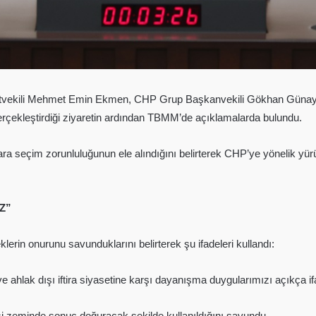
etvekili Mehmet Emin Ekmen, CHP Grup Başkanvekili Gökhan Günayd
çekleştirdiği ziyaretin ardından TBMM’de açıklamalarda bulundu.
 seçim zorunluluğunun ele alındığını belirterek CHP’ye yönelik yürü
Z”
lerin onurunu savunduklarını belirterek şu ifadeleri kullandı:
e ahlak dışı iftira siyasetine karşı dayanışma duygularımızı açıkça ifa
i zeminde sonuç doğuracak şekilde kullanıldığını savundu.