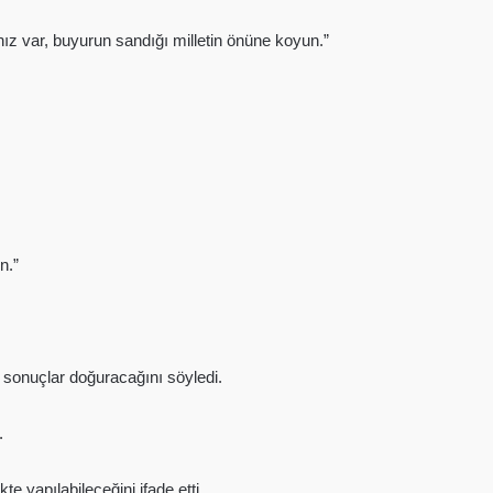
ız var, buyurun sandığı milletin önüne koyun.”
n.”
sonuçlar doğuracağını söyledi.
.
e yapılabileceğini ifade etti.