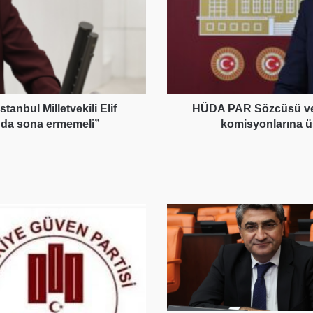
Serkan
Ramanlı:
“POS
komisyonlarına
üst
sınır
getirilmeli,
anbul Milletvekili Elif
HÜDA PAR Sözcüsü ve 
esnaf
nda sona ermemeli”
komisyonlarına üst
korunmalıdır”