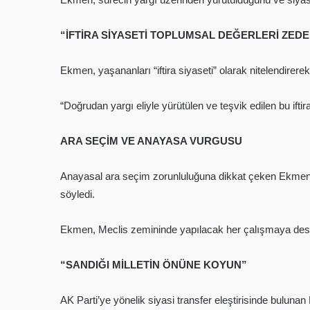
“İFTİRA SİYASETİ TOPLUMSAL DEĞERLERİ ZED
Ekmen, yaşananları “iftira siyaseti” olarak nitelendirere
“Doğrudan yargı eliyle yürütülen ve teşvik edilen bu ift
ARA SEÇİM VE ANAYASA VURGUSU
Anayasal ara seçim zorunluluğuna dikkat çeken Ekmen, Ş
söyledi.
Ekmen, Meclis zemininde yapılacak her çalışmaya deste
“SANDIĞI MİLLETİN ÖNÜNE KOYUN”
AK Parti’ye yönelik siyasi transfer eleştirisinde bulunan