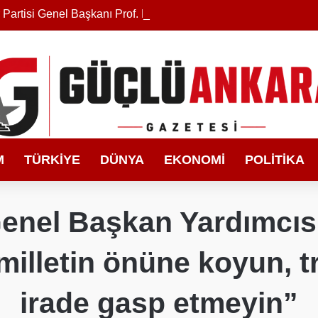
M
TÜRKIYE
DÜNYA
EKONOMI
POLITIKA
Genel Başkan Yardımcı
illetin önüne koyun, tr
irade gasp etmeyin”