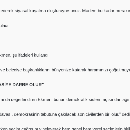
sfer ederek siyasal kuşatma oluşturuyorsunuz. Madem bu kadar merakın
uladı.
kmen, şu ifadeleri kullandı:
rini ve belediye başkanlıklarını bünyenize katarak haramınızı çoğaltmayı
SİYE DARBE OLUR”
ı da değerlendiren Ekmen, bunun demokratik sistem açısından ağır 
vası, demokrasinin tabutuna çakılacak son çivilerden biri olur.” dedi
ken seçim çağrısını yineleyerek hem genel hem yerel seçimlerin birlikt