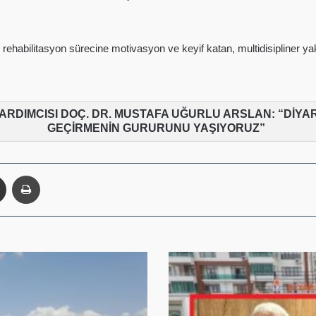
, rehabilitasyon sürecine motivasyon ve keyif katan, multidisipliner y
RDIMCISI DOÇ. DR. MUSTAFA UĞURLU ARSLAN: “DİYARB
GEÇİRMENİN GURURUNU YAŞIYORUZ”
enger
E-Posta ile paylaş
Yazdır
AK
Parti
Diyarbakır
İl