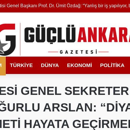
M
TÜRKIYE
DÜNYA
EKONOMI
POLITIKA
ESİ GENEL SEKRETER
ĞURLU ARSLAN: “DİY
ZMETİ HAYATA GEÇİR