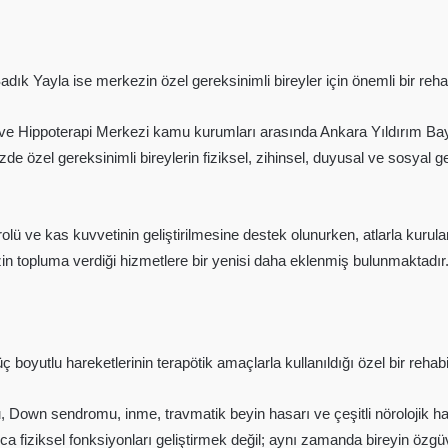
Sadık Yayla ise merkezin özel gereksinimli bireyler için önemli bir reh
 ve Hippoterapi Merkezi kamu kurumları arasında Ankara Yıldırım Baya
rkezde özel gereksinimli bireylerin fiziksel, zihinsel, duyusal ve sosya
lü ve kas kuvvetinin geliştirilmesine destek olunurken, atlarla kurulan 
in topluma verdiği hizmetlere bir yenisi daha eklenmiş bulunmaktadır.
üç boyutlu hareketlerinin terapötik amaçlarla kullanıldığı özel bir rehab
u, Down sendromu, inme, travmatik beyin hasarı ve çeşitli nörolojik ha
ca fiziksel fonksiyonları geliştirmek değil; aynı zamanda bireyin özgü