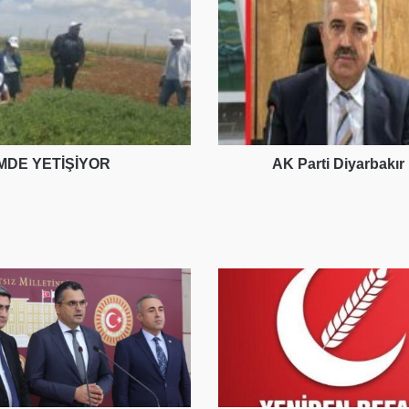
Başkanı
Değişti,
Gözler
4
İsme
Çevrildi
MDE YETİŞİYOR
AK Parti Diyarbakır 