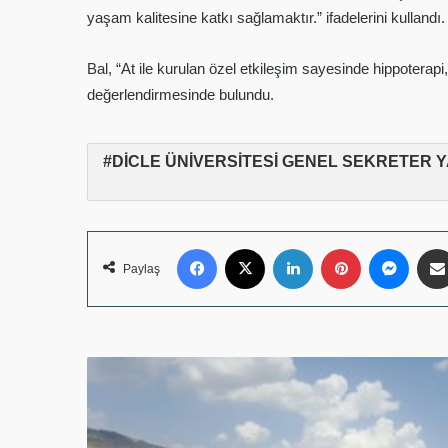
yaşam kalitesine katkı sağlamaktır.” ifadelerini kullandı.
Bal, “At ile kurulan özel etkileşim sayesinde hippoterapi
değerlendirmesinde bulundu.
DİCLE ÜNİVERSİTESİ GENEL SEKRETER YA
Facebook
X
LinkedIn
Pinterest
Mess
Paylaş
TARIMA
YÖN
VERENLER
BU