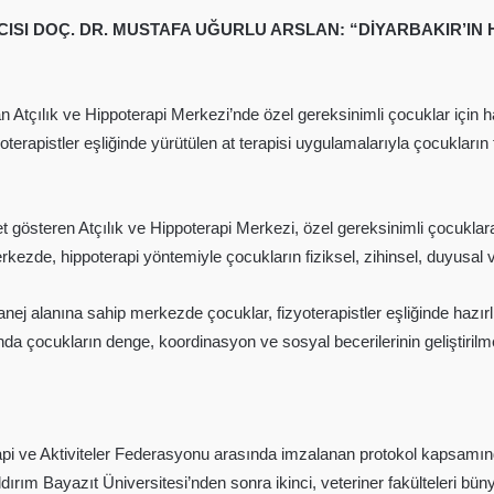
ISI DOÇ. DR. MUSTAFA UĞURLU ARSLAN: “DİYARBAKIR’IN H
n Atçılık ve Hippoterapi Merkezi’nde özel gereksinimli çocuklar için h
erapistler eşliğinde yürütülen at terapisi uygulamalarıyla çocukların 
et gösteren Atçılık ve Hippoterapi Merkezi, özel gereksinimli çocukla
 merkezde, hippoterapi yöntemiyle çocukların fiziksel, zihinsel, duyusa
 alanına sahip merkezde çocuklar, fizyoterapistler eşliğinde hazırlık 
da çocukların denge, koordinasyon ve sosyal becerilerinin geliştirilme
erapi ve Aktiviteler Federasyonu arasında imzalanan protokol kapsamınd
ırım Bayazıt Üniversitesi’nden sonra ikinci, veteriner fakülteleri bün