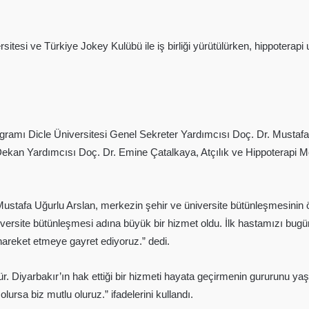
tesi ve Türkiye Jokey Kulübü ile iş birliği yürütülürken, hippoterapi 
amı Dicle Üniversitesi Genel Sekreter Yardımcısı Doç. Dr. Mustafa U
ekan Yardımcısı Doç. Dr. Emine Çatalkaya, Atçılık ve Hippoterapi M
ustafa Uğurlu Arslan, merkezin şehir ve üniversite bütünleşmesinin ön
üniversite bütünleşmesi adına büyük bir hizmet oldu. İlk hastamızı bug
 hareket etmeye gayret ediyoruz.” dedi.
r. Diyarbakır’ın hak ettiği bir hizmeti hayata geçirmenin gururunu 
lursa biz mutlu oluruz.” ifadelerini kullandı.