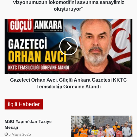
oluşturuyor”
vizyonumuzun lokomotifini savunma sanayiimiz
oluşturuyor”
Gazeteci
Orhan
Avcı,
Güçlü
Ankara
Gazetesi
KKTC
Temsilciliği
Görevine
Atandı
Gazeteci Orhan Avcı, Güçlü Ankara Gazetesi KKTC
Temsilciliği Görevine Atandı
İlgili Haberler
MSG Yapım’dan Taziye
Mesajı
5 Mayıs 2025