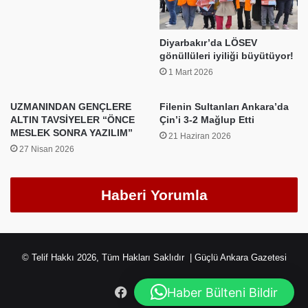
Diyarbakır’da LÖSEV
gönüllüleri iyiliği büyütüyor!
1 Mart 2026
UZMANINDAN GENÇLERE
Filenin Sultanları Ankara’da
ALTIN TAVSİYELER “ÖNCE
Çin’i 3-2 Mağlup Etti
MESLEK SONRA YAZILIM”
21 Haziran 2026
27 Nisan 2026
Haberi Yorumla
© Telif Hakkı 2026, Tüm Hakları Saklıdır | Güçlü Ankara Gazetesi
Facebook
X
Instagram
Haber Bülteni Bildir