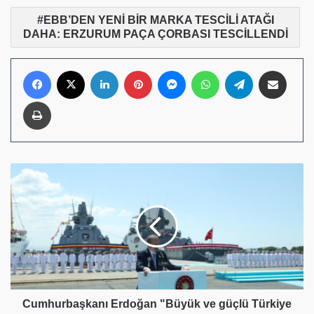
EBB’DEN YENİ BİR MARKA TESCİLİ ATAĞI
DAHA: ERZURUM PAÇA ÇORBASI TESCİLLENDİ
Facebook
X
LinkedIn
Pinterest
Messenger
WhatsApp
Telegram
E-Posta ile pay
Yazdır
Cumhurbaşkanı
Erdoğan
"Büyük
ve
güçlü
Türkiye
vizyonumuzun
lokomotifini
savunma
sanayiimiz
Cumhurbaşkanı Erdoğan "Büyük ve güçlü Türkiye