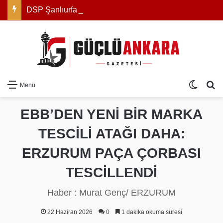
DSP Şanlıurfa İl Başkanı Bahri Aracı: “Sağlıkta Yaşanan Sorunların Takipçisi Olacağız”
Dış gö
Ar
Menü
EBB’DEN YENİ BİR MARKA
TESCİLİ ATAĞI DAHA:
ERZURUM PAÇA ÇORBASI
TESCİLLENDİ
Haber : Murat Genç/ ERZURUM
22 Haziran 2026
0
1 dakika okuma süresi