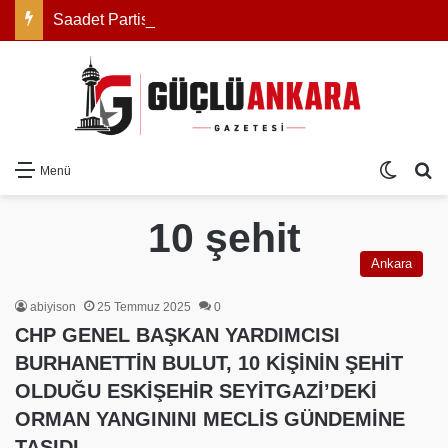
Saadet Partisi Genel Başkanı Mahmut Arıkan: “Açıklanan rakam zam değil, reel olarak indirimdir”
Dış gö
Ar
Menü
10 şehit
Ankara
abiyison
25 Temmuz 2025
0
CHP GENEL BAŞKAN YARDIMCISI
BURHANETTİN BULUT, 10 KİŞİNİN ŞEHİT
OLDUĞU ESKİŞEHİR SEYİTGAZİ’DEKİ
ORMAN YANGININI MECLİS GÜNDEMİNE
TAŞIDI