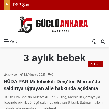
DSP Şanlıurfa İl Başkanı Bahri Aracı: “Sağlıkta Yaşanan Sorunların Takipçisi Olacağız”
Dış gö
Ar
Menü
3 aylık bebek
Ankara
abiyison
12 Ağustos 2025
0
HÜDA PAR Milletvekili Dinç’ten Mersin’de
saldırıya uğrayan aile hakkında açıklama
HÜDA PAR Mersin Milletvekili Faruk Dinç, Mersin’in Çamlıyayla
ilçesinde piknik dönüşü saldırıya uğrayan 8 kişilik Batmanlı ailenin
yakınlarıyla görüştüğünü belirterek…