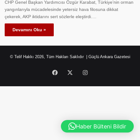
CHP Genel Başkan Yardımcısı Özgür Karabat, Türkiye’nin orman
yangınlarıyla mücadelesinde yetersiz hava filosuna dikkat
çekerek, AKP iktidarını sert sözlerle eleştirdi.…
Devamını Oku »
© Telif Hakkı 2026, Tüm Hakları Saklıdır | Güçlü Ankara Gazetesi
Facebook
X
Instagram
Haber Bülteni Bildir