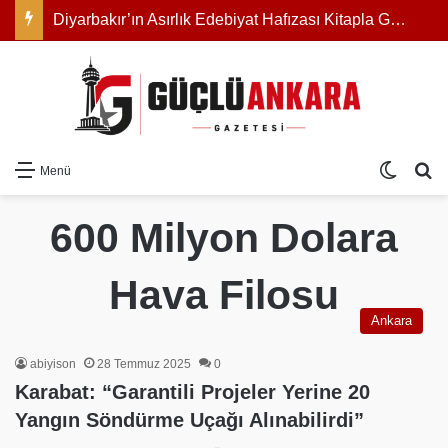
Diyarbakır’ın Asırlık Edebiyat Hafızası Kitapla Gün Yüzüne Çıktı
Dış gö
Ar
Menü
600 Milyon Dolara
Hava Filosu
Ankara
abiyison
28 Temmuz 2025
0
Karabat: “Garantili Projeler Yerine 20
Yangın Söndürme Uçağı Alınabilirdi”