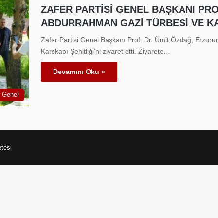
ZAFER PARTİSİ GENEL BAŞKANI PRO
ABDURRAHMAN GAZİ TÜRBESİ VE KAR
Zafer Partisi Genel Başkanı Prof. Dr. Ümit Özdağ, Erz
Karskapı Şehitliği’ni ziyaret etti. Ziyarete…
Devamını Oku »
Genel
tesi