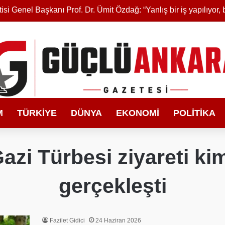
M
TÜRKIYE
DÜNYA
EKONOMI
POLITIKA
i Türbesi ziyareti kiml
gerçekleşti
Fazilet Gidici
24 Haziran 2026