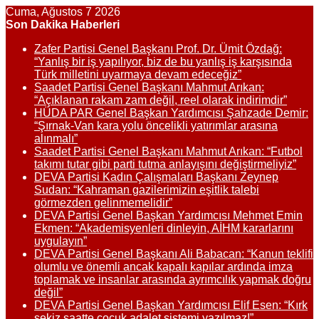
Cuma, Ağustos 7 2026
Son Dakika Haberleri
Zafer Partisi Genel Başkanı Prof. Dr. Ümit Özdağ:
“Yanlış bir iş yapılıyor, biz de bu yanlış iş karşısında
Türk milletini uyarmaya devam edeceğiz”
Saadet Partisi Genel Başkanı Mahmut Arıkan:
“Açıklanan rakam zam değil, reel olarak indirimdir”
HÜDA PAR Genel Başkan Yardımcısı Şahzade Demir:
“Şırnak-Van kara yolu öncelikli yatırımlar arasına
alınmalı”
Saadet Partisi Genel Başkanı Mahmut Arıkan: “Futbol
takımı tutar gibi parti tutma anlayışını değiştirmeliyiz”
DEVA Partisi Kadın Çalışmaları Başkanı Zeynep
Sudan: “Kahraman gazilerimizin eşitlik talebi
görmezden gelinmemelidir”
DEVA Partisi Genel Başkan Yardımcısı Mehmet Emin
Ekmen: “Akademisyenleri dinleyin, AİHM kararlarını
uygulayın”
DEVA Partisi Genel Başkanı Ali Babacan: “Kanun teklifi
olumlu ve önemli ancak kapalı kapılar ardında imza
toplamak ve insanlar arasında ayrımcılık yapmak doğru
değil”
DEVA Partisi Genel Başkan Yardımcısı Elif Esen: “Kırk
sekiz saatte çocuk adalet sistemi yazılmaz!”