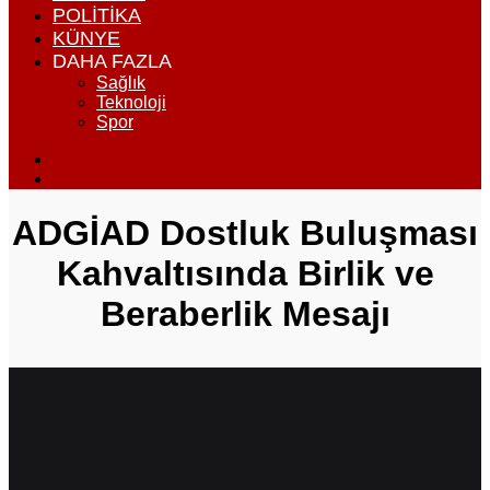
POLITIKA
KÜNYE
DAHA FAZLA
Sağlık
Teknoloji
Spor
Dış
görünümü
Arama
değiştir
yap
...
ADGİAD Dostluk Buluşması
Kahvaltısında Birlik ve
Beraberlik Mesajı