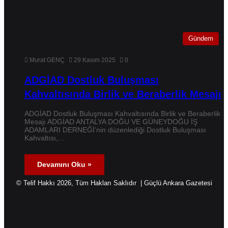
Gündem
Murat GENÇ
29 Kasım 2025
0
ADGİAD Dostluk Buluşması
Kahvaltısında Birlik ve Beraberlik Mesajı
ADGİAD Dostluk Buluşması Kahvaltısında Birlik ve Beraberlik
Mesajı ADGİAD ANTALYA DOĞU VE GÜNEYDOĞU İŞ
ADAMLARI DERNEĞİ’nin düzenlediği Dostluk Buluşması
Kahvaltısı,…
Devamını Oku »
© Telif Hakkı 2026, Tüm Hakları Saklıdır | Güçlü Ankara Gazetesi
Facebook
X
Instagram