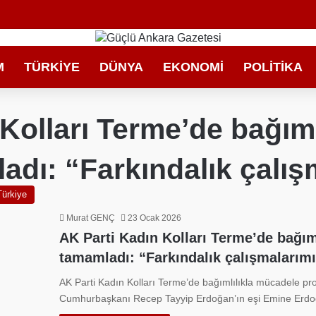
M
TÜRKIYE
DÜNYA
EKONOMI
POLITIKA
Kolları Terme’de bağım
adı: “Farkındalık çalış
Türkiye
Murat GENÇ
23 Ocak 2026
AK Parti Kadın Kolları Terme’de bağım
tamamladı: “Farkındalık çalışmalarım
AK Parti Kadın Kolları Terme’de bağımlılıkla mücadele pr
Cumhurbaşkanı Recep Tayyip Erdoğan’ın eşi Emine Erd