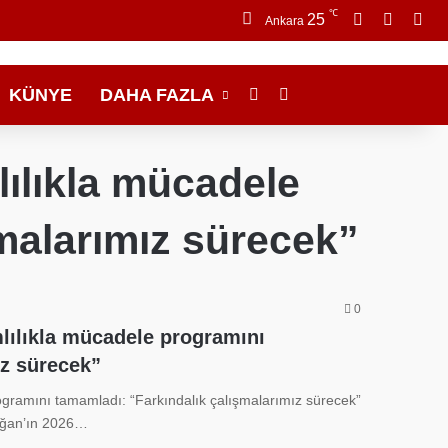
℃
Facebook
X
Ins
25
Ankara
KÜNYE
DAHA FAZLA
Dış görünümü değiştir
Arama yap ...
lılıkla mücadele
malarımız sürecek”
0
lılıkla mücadele programını
ız sürecek”
ogramını tamamladı: “Farkındalık çalışmalarımız sürecek”
oğan’ın 2026…