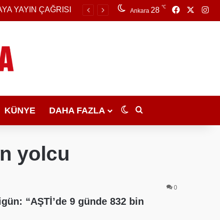
℃
Facebook
X
Ins
AYA YAYIN ÇAĞRISI
28
Ankara
KÜNYE
DAHA FAZLA
Dış görünümü değiştir
Arama yap ...
in yolcu
0
igün: “AŞTİ’de 9 günde 832 bin