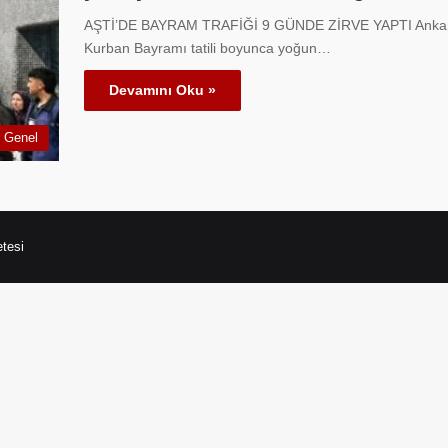
AŞTİ’DE BAYRAM TRAFİĞİ 9 GÜNDE ZİRVE YAPTI Ankara’nı
Kurban Bayramı tatili boyunca yoğun…
Devamını Oku »
Genel
tesi