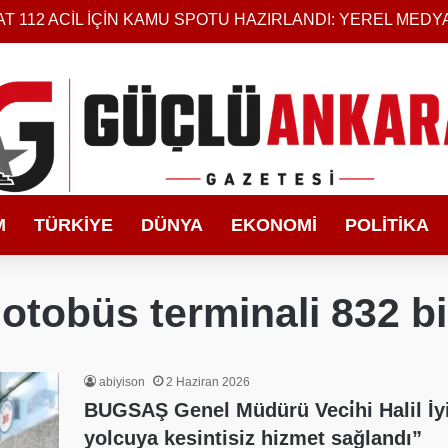
T 112 ACİL İÇİN KAMU SPOTU HAZIRLANDI: YEREL MEDY
M
TÜRKIYE
DÜNYA
EKONOMI
POLITIKA
otobüs terminali 832 b
abiyison
2 Haziran 2026
BUGSAŞ Genel Müdürü Veci̇hi Halil İy
yolcuya kesintisiz hizmet sağlandı”