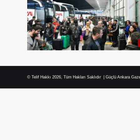
© Telif Hakkı 2026, Tüm Hakları Saklıdır | Güçlü Ankara Gaze