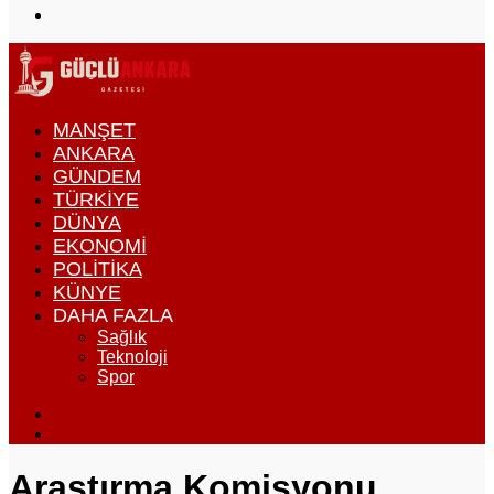
yap
Dış
...
görünümü
değiştir
MANŞET
ANKARA
GÜNDEM
TÜRKIYE
DÜNYA
EKONOMI
POLITIKA
KÜNYE
DAHA FAZLA
Sağlık
Teknoloji
Spor
Dış
görünümü
Arama
değiştir
yap
...
Araştırma Komisyonu