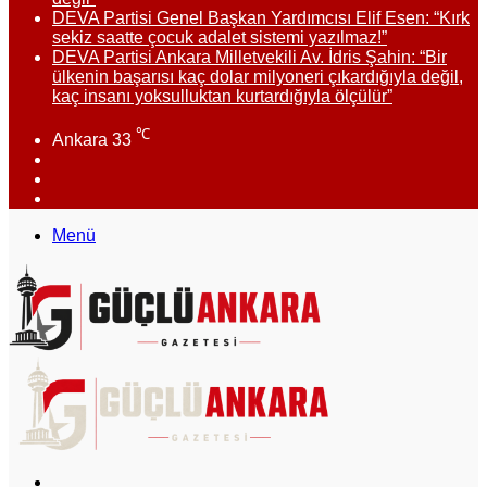
DEVA Partisi Genel Başkan Yardımcısı Elif Esen: “Kırk
sekiz saatte çocuk adalet sistemi yazılmaz!”
DEVA Partisi Ankara Milletvekili Av. İdris Şahin: “Bir
ülkenin başarısı kaç dolar milyoneri çıkardığıyla değil,
kaç insanı yoksulluktan kurtardığıyla ölçülür”
℃
Ankara
33
Facebook
X
Instagram
Menü
Arama