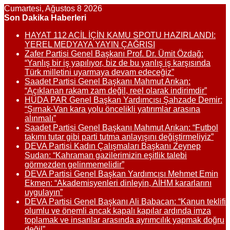
Cumartesi, Ağustos 8 2026
Son Dakika Haberleri
HAYAT 112 ACİL İÇİN KAMU SPOTU HAZIRLANDI:
YEREL MEDYAYA YAYIN ÇAĞRISI
Zafer Partisi Genel Başkanı Prof. Dr. Ümit Özdağ:
“Yanlış bir iş yapılıyor, biz de bu yanlış iş karşısında
Türk milletini uyarmaya devam edeceğiz”
Saadet Partisi Genel Başkanı Mahmut Arıkan:
“Açıklanan rakam zam değil, reel olarak indirimdir”
HÜDA PAR Genel Başkan Yardımcısı Şahzade Demir:
“Şırnak-Van kara yolu öncelikli yatırımlar arasına
alınmalı”
Saadet Partisi Genel Başkanı Mahmut Arıkan: “Futbol
takımı tutar gibi parti tutma anlayışını değiştirmeliyiz”
DEVA Partisi Kadın Çalışmaları Başkanı Zeynep
Sudan: “Kahraman gazilerimizin eşitlik talebi
görmezden gelinmemelidir”
DEVA Partisi Genel Başkan Yardımcısı Mehmet Emin
Ekmen: “Akademisyenleri dinleyin, AİHM kararlarını
uygulayın”
DEVA Partisi Genel Başkanı Ali Babacan: “Kanun teklifi
olumlu ve önemli ancak kapalı kapılar ardında imza
toplamak ve insanlar arasında ayrımcılık yapmak doğru
değil”