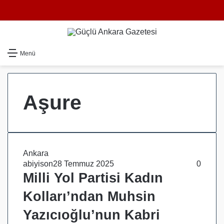
Dış gö
Ar
Menü
Aşure
Ankara
abiyison
28 Temmuz 2025
0
Milli Yol Partisi Kadın
Kolları’ndan Muhsin
Yazıcıoğlu’nun Kabri