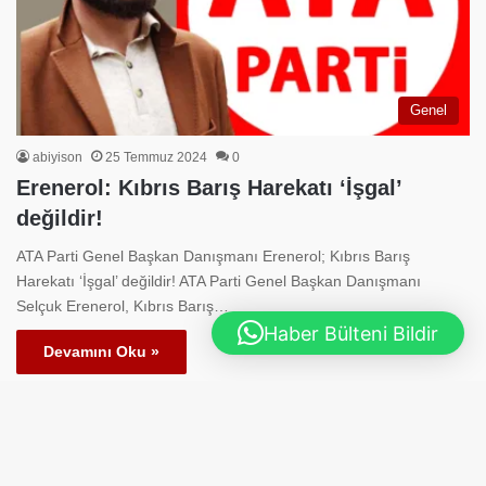
Genel
abiyison
25 Temmuz 2024
0
Erenerol: Kıbrıs Barış Harekatı ‘İşgal’
değildir!
ATA Parti Genel Başkan Danışmanı Erenerol; Kıbrıs Barış
Harekatı ‘İşgal’ değildir! ATA Parti Genel Başkan Danışmanı
Selçuk Erenerol, Kıbrıs Barış…
Haber Bülteni Bildir
Devamını Oku »
© Telif Hakkı 2026, Tüm Hakları Saklıdır | Güçlü Ankara Gazetesi
B