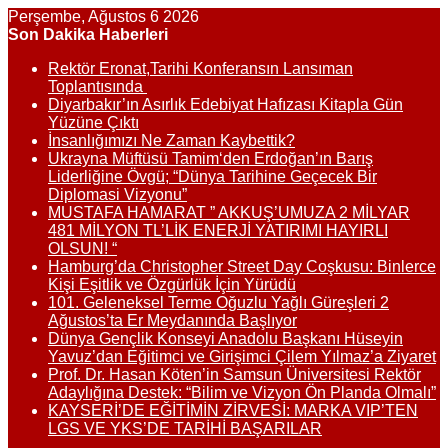
Perşembe, Ağustos 6 2026
Son Dakika Haberleri
Rektör Eronat,Tarihi Konferansın Lansıman
Toplantısında
Diyarbakır’ın Asırlık Edebiyat Hafızası Kitapla Gün
Yüzüne Çıktı
İnsanlığımızı Ne Zaman Kaybettik?
Ukrayna Müftüsü Tamim‘den Erdoğan’ın Barış
Liderliğine Övgü; “Dünya Tarihine Geçecek Bir
Diplomasi Vizyonu”
MUSTAFA HAMARAT ” AKKUŞ’UMUZA 2 MİLYAR
481 MİLYON TL’LİK ENERJİ YATIRIMI HAYIRLI
OLSUN! “
Hamburg’da Christopher Street Day Coşkusu: Binlerce
Kişi Eşitlik ve Özgürlük İçin Yürüdü
101. Geleneksel Terme Oğuzlu Yağlı Güreşleri 2
Ağustos’ta Er Meydanında Başlıyor
Dünya Gençlik Konseyi Anadolu Başkanı Hüseyin
Yavuz’dan Eğitimci ve Girişimci Çilem Yılmaz’a Ziyaret
Prof. Dr. Hasan Köten’in Samsun Üniversitesi Rektör
Adaylığına Destek: “Bilim ve Vizyon Ön Planda Olmalı”
KAYSERİ’DE EĞİTİMİN ZİRVESİ: MARKA VIP’TEN
LGS VE YKS’DE TARİHİ BAŞARILAR