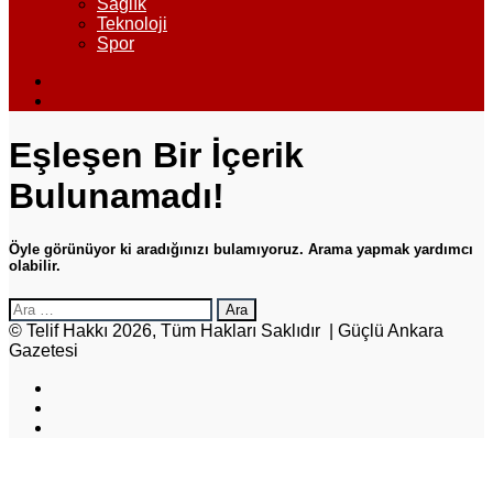
Sağlık
Teknoloji
Spor
Dış
görünümü
Arama
değiştir
yap
...
Eşleşen Bir İçerik
Bulunamadı!
Öyle görünüyor ki aradığınızı bulamıyoruz. Arama yapmak yardımcı
olabilir.
Arama:
© Telif Hakkı 2026, Tüm Hakları Saklıdır | Güçlü Ankara
Gazetesi
Facebook
X
Instagram
Başa
dön