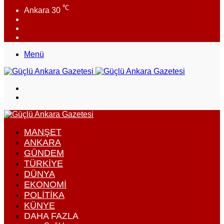
℃
Ankara
30
Facebook
X
Instagram
Menü
Arama
yap
Dış
...
görünümü
değiştir
MANŞET
ANKARA
GÜNDEM
TÜRKIYE
DÜNYA
EKONOMI
POLITIKA
KÜNYE
DAHA FAZLA