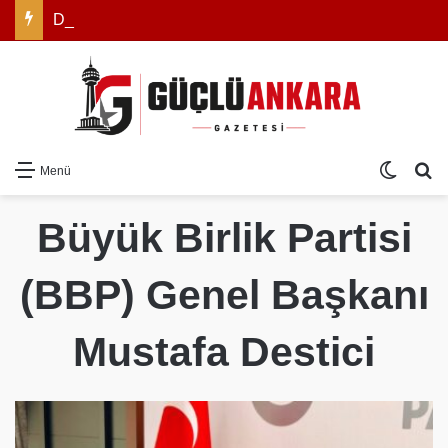
Diyarbakır’ın Asırlık Edebiyat Hafızası Kitapla Gün Yüzüne Çıktı
Dış gö
Ar
Menü
Büyük Birlik Partisi
(BBP) Genel Başkanı
Mustafa Destici