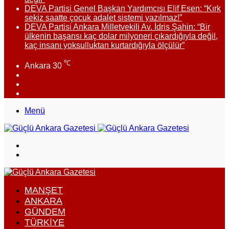
DEVA Partisi Genel Başkan Yardımcısı Elif Esen: “Kırk
sekiz saatte çocuk adalet sistemi yazılmaz!”
DEVA Partisi Ankara Milletvekili Av. İdris Şahin: “Bir
ülkenin başarısı kaç dolar milyoneri çıkardığıyla değil,
kaç insanı yoksulluktan kurtardığıyla ölçülür”
℃
Ankara
30
Facebook
X
Instagram
Menü
Arama
yap
Dış
...
görünümü
değiştir
MANŞET
ANKARA
GÜNDEM
TÜRKIYE