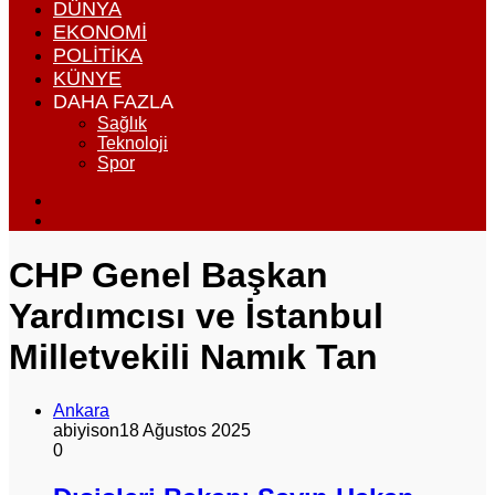
DÜNYA
EKONOMI
POLITIKA
KÜNYE
DAHA FAZLA
Sağlık
Teknoloji
Spor
Dış
görünümü
Arama
değiştir
yap
...
CHP Genel Başkan
Yardımcısı ve İstanbul
Milletvekili Namık Tan
Ankara
abiyison
18 Ağustos 2025
0