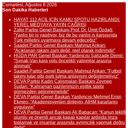
Cumartesi, Ağustos 8 2026
Son Dakika Haberleri
HAYAT 112 ACİL İÇİN KAMU SPOTU HAZIRLANDI:
YEREL MEDYAYA YAYIN ÇAĞRISI
Zafer Partisi Genel Başkanı Prof. Dr. Ümit Özdağ:
“Yanlış bir iş yapılıyor, biz de bu yanlış iş karşısında
Türk milletini uyarmaya devam edeceğiz”
Saadet Partisi Genel Başkanı Mahmut Arıkan:
“Açıklanan rakam zam değil, reel olarak indirimdir”
HÜDA PAR Genel Başkan Yardımcısı Şahzade Demir:
“Şırnak-Van kara yolu öncelikli yatırımlar arasına
alınmalı”
Saadet Partisi Genel Başkanı Mahmut Arıkan: “Futbol
takımı tutar gibi parti tutma anlayışını değiştirmeliyiz”
DEVA Partisi Kadın Çalışmaları Başkanı Zeynep
Sudan: “Kahraman gazilerimizin eşitlik talebi
görmezden gelinmemelidir”
DEVA Partisi Genel Başkan Yardımcısı Mehmet Emin
Ekmen: “Akademisyenleri dinleyin, AİHM kararlarını
uygulayın”
DEVA Partisi Genel Başkanı Ali Babacan: “Kanun teklifi
olumlu ve önemli ancak kapalı kapılar ardında imza
toplamak ve insanlar arasında ayrımcılık yapmak doğru
değil”