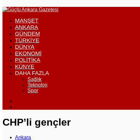
...
görünümü
değiştir
MANŞET
ANKARA
GÜNDEM
TÜRKIYE
DÜNYA
EKONOMI
POLITIKA
KÜNYE
DAHA FAZLA
Sağlık
Teknoloji
Spor
Dış
görünümü
Arama
değiştir
yap
...
CHP’li gençler
Ankara