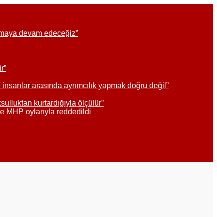
uyarmaya devam edeceğiz”
r”
 insanlar arasında ayrımcılık yapmak doğru değil”
sulluktan kurtardığıyla ölçülür”
ve MHP oylarıyla reddedildi