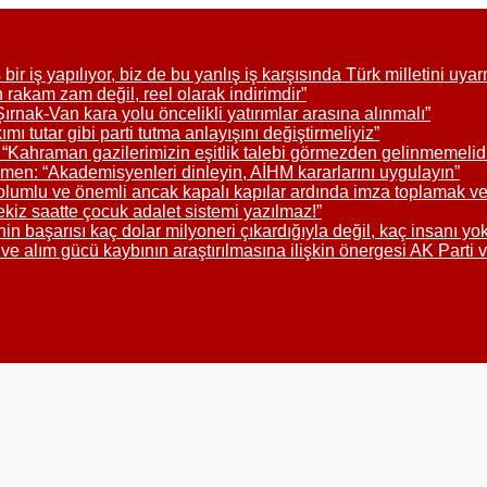
 bir iş yapılıyor, biz de bu yanlış iş karşısında Türk milletini 
rakam zam değil, reel olarak indirimdir”
k-Van kara yolu öncelikli yatırımlar arasına alınmalı”
 tutar gibi parti tutma anlayışını değiştirmeliyiz”
Kahraman gazilerimizin eşitlik talebi görmezden gelinmemelidi
n: “Akademisyenleri dinleyin, AİHM kararlarını uygulayın”
olumlu ve önemli ancak kapalı kapılar ardında imza toplamak ve
kiz saatte çocuk adalet sistemi yazılmaz!”
nin başarısı kaç dolar milyoneri çıkardığıyla değil, kaç insanı yok
 alım gücü kaybının araştırılmasına ilişkin önergesi AK Parti 