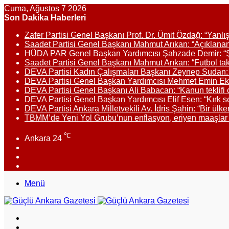
Cuma, Ağustos 7 2026
Son Dakika Haberleri
Zafer Partisi Genel Başkanı Prof. Dr. Ümit Özdağ: “Yanlış
Saadet Partisi Genel Başkanı Mahmut Arıkan: “Açıklanan 
HÜDA PAR Genel Başkan Yardımcısı Şahzade Demir: “Şırna
Saadet Partisi Genel Başkanı Mahmut Arıkan: “Futbol takımı
DEVA Partisi Kadın Çalışmaları Başkanı Zeynep Sudan: “
DEVA Partisi Genel Başkan Yardımcısı Mehmet Emin Ekme
DEVA Partisi Genel Başkanı Ali Babacan: “Kanun teklifi 
DEVA Partisi Genel Başkan Yardımcısı Elif Esen: “Kırk se
DEVA Partisi Ankara Milletvekili Av. İdris Şahin: “Bir ülke
TBMM’de Yeni Yol Grubu’nun enflasyon, eriyen maaşlar ve
℃
Ankara
24
Facebook
X
Instagram
Menü
Arama
yap
Dış