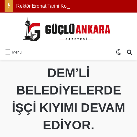
Rektör Eronat,Tarihi Konferansın Lansıman Toplantısında
Dış gö
Ar
Menü
DEM’Lİ
BELEDİYELERDE
İŞÇİ KIYIMI DEVAM
EDİYOR.