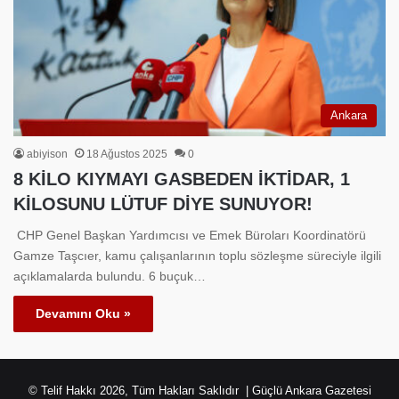
Ankara
abiyison
18 Ağustos 2025
0
8 KİLO KIYMAYI GASBEDEN İKTİDAR, 1
KİLOSUNU LÜTUF DİYE SUNUYOR!
CHP Genel Başkan Yardımcısı ve Emek Büroları Koordinatörü
Gamze Taşcıer, kamu çalışanlarının toplu sözleşme süreciyle ilgili
açıklamalarda bulundu. 6 buçuk…
Devamını Oku »
© Telif Hakkı 2026, Tüm Hakları Saklıdır | Güçlü Ankara Gazetesi