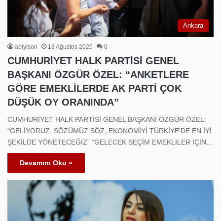
Ankara
abiyison
18 Ağustos 2025
0
CUMHURİYET HALK PARTİSİ GENEL
BAŞKANI ÖZGÜR ÖZEL: “ANKETLERE
GÖRE EMEKLİLERDE AK PARTİ ÇOK
DÜŞÜK OY ORANINDA”
CUMHURİYET HALK PARTİSİ GENEL BAŞKANI ÖZGÜR ÖZEL:
“GELİYORUZ, SÖZÜMÜZ SÖZ; EKONOMİYİ TÜRKİYE’DE EN İYİ
ŞEKİLDE YÖNETECEĞİZ” “GELECEK SEÇİM EMEKLİLER İÇİN…
Devamını Oku »