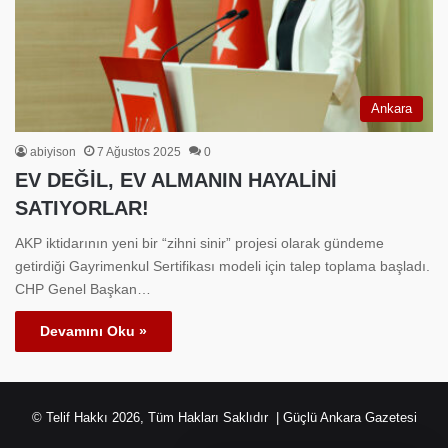
Ankara
abiyison
7 Ağustos 2025
0
EV DEĞİL, EV ALMANIN HAYALİNİ
SATIYORLAR!
AKP iktidarının yeni bir “zihni sinir” projesi olarak gündeme
getirdiği Gayrimenkul Sertifikası modeli için talep toplama başladı.
CHP Genel Başkan…
Devamını Oku »
© Telif Hakkı 2026, Tüm Hakları Saklıdır | Güçlü Ankara Gazetesi