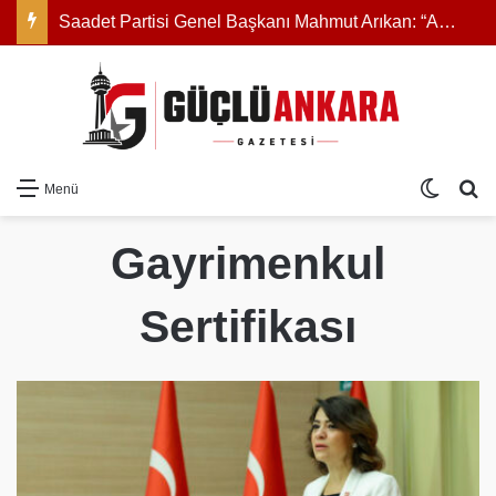
Saadet Partisi Genel Başkanı Mahmut Arıkan: “Açıklanan rakam zam değil, reel olarak indirimdir”
Dış gö
Ar
Menü
Gayrimenkul
Sertifikası