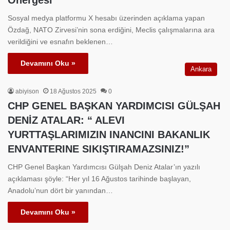
Önergesi
Sosyal medya platformu X hesabı üzerinden açıklama yapan
Özdağ, NATO Zirvesi’nin sona erdiğini, Meclis çalışmalarına ara
verildiğini ve esnafın beklenen…
Devamını Oku »
Ankara
abiyison
18 Ağustos 2025
0
CHP GENEL BAŞKAN YARDIMCISI GÜLŞAH
DENİZ ATALAR: “ ALEVI
YURTTAŞLARIMIZIN INANCINI BAKANLIK
ENVANTERINE SIKIŞTIRAMAZSINIZ!”
CHP Genel Başkan Yardımcısı Gülşah Deniz Atalar’ın yazılı
açıklaması şöyle: “Her yıl 16 Ağustos tarihinde başlayan,
Anadolu’nun dört bir yanından…
Devamını Oku »