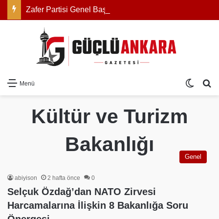
Zafer Partisi Genel Başkanı Prof. Dr. Ümit Özdağ: “Yanlış bir iş yapılıyor, biz de bu yanlış iş karşısında Türk milletini uyarmaya devam edeceğiz”
Dış gö
Ar
Menü
Kültür ve Turizm
Bakanlığı
Genel
abiyison
2 hafta önce
0
Selçuk Özdağ’dan NATO Zirvesi
Harcamalarına İlişkin 8 Bakanlığa Soru