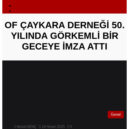
Dış
görünümü
Arama
değiştir
yap
...
OF ÇAYKARA DERNEĞİ 50.
YILINDA GÖRKEMLİ BİR
GECEYE İMZA ATTI
Genel
Murat GENÇ
16 Nisan 2025
0