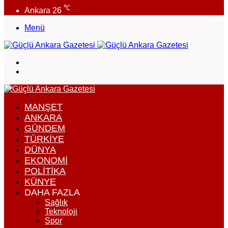
℃
Ankara
26
In
X
F
Menü
Arama
yap
Dış
...
görünümü
değiştir
MANŞET
ANKARA
GÜNDEM
TÜRKIYE
DÜNYA
EKONOMI
POLITIKA
KÜNYE
DAHA FAZLA
Sağlık
Teknoloji
Spor