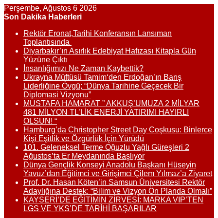
Perşembe, Ağustos 6 2026
Son Dakika Haberleri
Rektör Eronat,Tarihi Konferansın Lansıman
Toplantısında
Diyarbakır’ın Asırlık Edebiyat Hafızası Kitapla Gün
Yüzüne Çıktı
İnsanlığımızı Ne Zaman Kaybettik?
Ukrayna Müftüsü Tamim‘den Erdoğan’ın Barış
Liderliğine Övgü; “Dünya Tarihine Geçecek Bir
Diplomasi Vizyonu”
MUSTAFA HAMARAT ” AKKUŞ’UMUZA 2 MİLYAR
481 MİLYON TL’LİK ENERJİ YATIRIMI HAYIRLI
OLSUN! “
Hamburg’da Christopher Street Day Coşkusu: Binlerce
Kişi Eşitlik ve Özgürlük İçin Yürüdü
101. Geleneksel Terme Oğuzlu Yağlı Güreşleri 2
Ağustos’ta Er Meydanında Başlıyor
Dünya Gençlik Konseyi Anadolu Başkanı Hüseyin
Yavuz’dan Eğitimci ve Girişimci Çilem Yılmaz’a Ziyaret
Prof. Dr. Hasan Köten’in Samsun Üniversitesi Rektör
Adaylığına Destek: “Bilim ve Vizyon Ön Planda Olmalı”
KAYSERİ’DE EĞİTİMİN ZİRVESİ: MARKA VIP’TEN
LGS VE YKS’DE TARİHİ BAŞARILAR