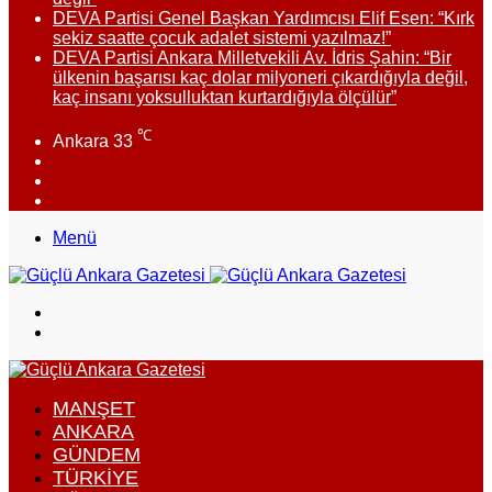
DEVA Partisi Genel Başkan Yardımcısı Elif Esen: “Kırk
sekiz saatte çocuk adalet sistemi yazılmaz!”
DEVA Partisi Ankara Milletvekili Av. İdris Şahin: “Bir
ülkenin başarısı kaç dolar milyoneri çıkardığıyla değil,
kaç insanı yoksulluktan kurtardığıyla ölçülür”
℃
Ankara
33
Facebook
X
Instagram
Menü
Arama
yap
Dış
...
görünümü
değiştir
MANŞET
ANKARA
GÜNDEM
TÜRKIYE