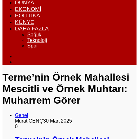
DÜNYA
EKONOMI
POLITIKA
KÜNYE
DAHA FAZLA
Sağlık
Teknoloji
Spor
Dış
görünümü
Arama
değiştir
yap
...
Terme’nin Örnek Mahallesi
Mescitli ve Örnek Muhtarı:
Muharrem Görer
Genel
Murat GENÇ
30 Mart 2025
0