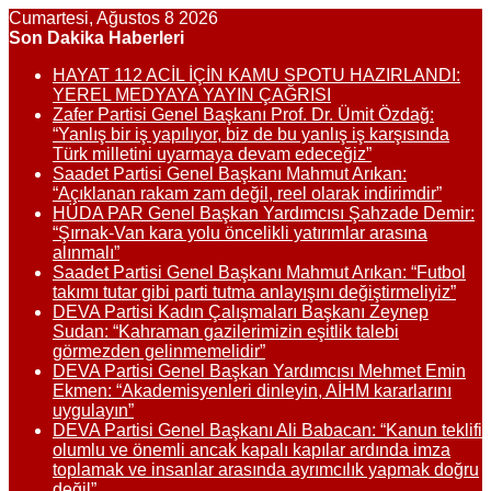
Cumartesi, Ağustos 8 2026
Son Dakika Haberleri
HAYAT 112 ACİL İÇİN KAMU SPOTU HAZIRLANDI:
YEREL MEDYAYA YAYIN ÇAĞRISI
Zafer Partisi Genel Başkanı Prof. Dr. Ümit Özdağ:
“Yanlış bir iş yapılıyor, biz de bu yanlış iş karşısında
Türk milletini uyarmaya devam edeceğiz”
Saadet Partisi Genel Başkanı Mahmut Arıkan:
“Açıklanan rakam zam değil, reel olarak indirimdir”
HÜDA PAR Genel Başkan Yardımcısı Şahzade Demir:
“Şırnak-Van kara yolu öncelikli yatırımlar arasına
alınmalı”
Saadet Partisi Genel Başkanı Mahmut Arıkan: “Futbol
takımı tutar gibi parti tutma anlayışını değiştirmeliyiz”
DEVA Partisi Kadın Çalışmaları Başkanı Zeynep
Sudan: “Kahraman gazilerimizin eşitlik talebi
görmezden gelinmemelidir”
DEVA Partisi Genel Başkan Yardımcısı Mehmet Emin
Ekmen: “Akademisyenleri dinleyin, AİHM kararlarını
uygulayın”
DEVA Partisi Genel Başkanı Ali Babacan: “Kanun teklifi
olumlu ve önemli ancak kapalı kapılar ardında imza
toplamak ve insanlar arasında ayrımcılık yapmak doğru
değil”