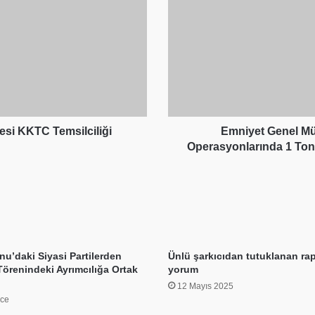
Uyuşturucu
Operasyonlarında
1
Ton
707
Kilogram
Uyuşturucu
ve
2,1
esi KKTC Temsilciliği
Emniyet Genel M
Milyon
Operasyonlarında 1 Ton
Hap
Ele
Geçirildi
u’daki Siyasi Partilerden
Ünlü şarkıcıdan tutuklanan rapç
Törenindeki Ayrımcılığa Ortak
yorum
12 Mayıs 2025
nce