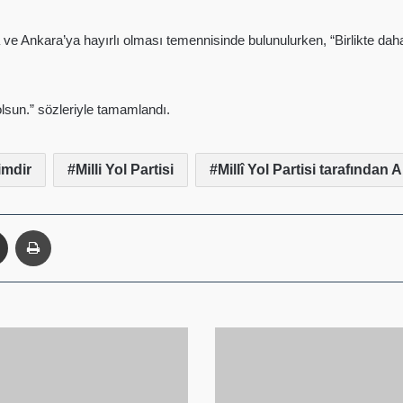
ına ve Ankara’ya hayırlı olması temennisinde bulunulurken, “Birlikte dah
lsun.” sözleriyle tamamlandı.
imdir
Milli Yol Partisi
Millî Yol Partisi tarafından
enger
E-Posta ile paylaş
Yazdır
Emniyet
Genel
Müdürlüğü
Koordinesindeki