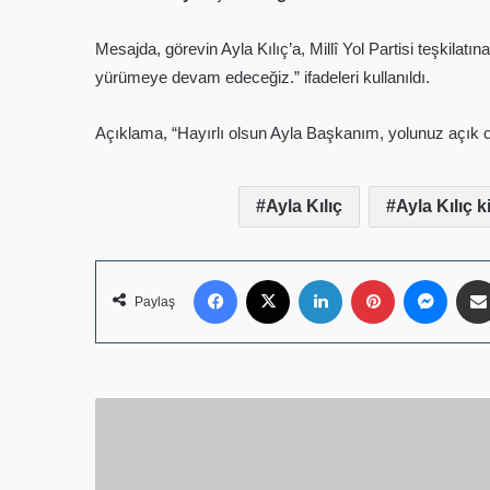
Mesajda, görevin Ayla Kılıç’a, Millî Yol Partisi teşkilat
yürümeye devam edeceğiz.” ifadeleri kullanıldı.
Açıklama, “Hayırlı olsun Ayla Başkanım, yolunuz açık o
Ayla Kılıç
Ayla Kılıç k
Facebook
X
LinkedIn
Pinterest
Mess
Paylaş
Gazeteci
Orhan
Avcı,
Güçlü