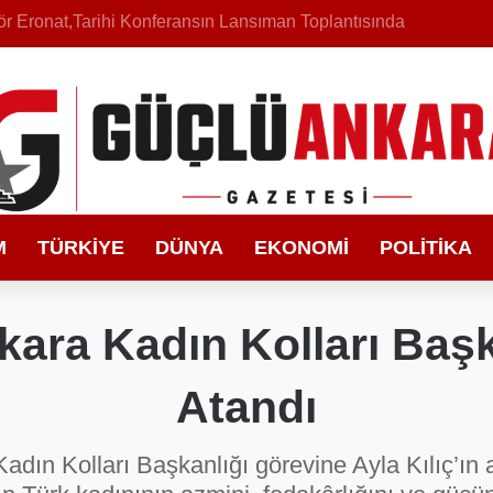
bakır’ın Asırlık Edebiyat Hafızası Kitapla Gün Yüzüne Çıktı
M
TÜRKIYE
DÜNYA
EKONOMI
POLITIKA
Ankara Kadın Kolları Başk
Atandı
 Kadın Kolları Başkanlığı görevine Ayla Kılıç’ı