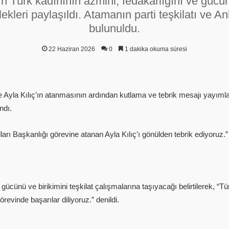
ın Türk kadınının azmini, fedakârlığını ve gücün
ilekleri paylaşıldı. Atamanın parti teşkilatı ve 
bulunuldu.
22 Haziran 2026
0
1 dakika okuma süresi
ne Ayla Kılıç’ın atanmasının ardından kutlama ve tebrik mesajı yayımlan
ndı.
rı Başkanlığı görevine atanan Ayla Kılıç’ı gönülden tebrik ediyoruz.” i
gücünü ve birikimini teşkilat çalışmalarına taşıyacağı belirtilerek, “T
evinde başarılar diliyoruz.” denildi.