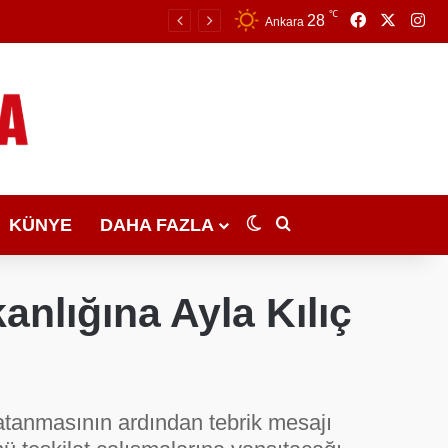
℃
Facebook
X
Ins
28
Ankara
KÜNYE
DAHA FAZLA
Dış görünümü değiştir
Arama yap ...
anlığına Ayla Kılıç
n atanmasının ardından tebrik mesajı