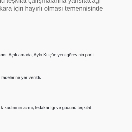
ü teşkilat çalışmalarına yansıtacağı
Ankara için hayırlı olması temennisinde
dı. Açıklamada, Ayla Kılıç’ın yeni görevinin parti
fadelerine yer verildi.
ürk kadınının azmi, fedakârlığı ve gücünü teşkilat