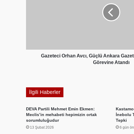
Ankara
Gazetesi
KKTC
Temsilciliği
Görevine
Atandı
Gazeteci Orhan Avcı, Güçlü Ankara Gazet
Görevine Atandı
İlgili Haberler
DEVA Partili Mehmet Emin Ekmen:
Kastamon
Meclis’in mehabeti hepimizin ortak
İnebolu 
sorumluluğudur
Tepki
13 Şubat 2026
6 gün ö