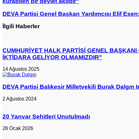
kurabilen bir devlet aklıdır”
paylaş
Genel
Başkan
DEVA
DEVA Partisi Genel Başkan Yardımcısı Elif Esen
Yardımcısı
Partisi
Medeni
Genel
İlgili Haberler
Yılmaz:
Başkan
“Türkiye'nin
Yardımcısı
ihtiyacı
Elif
güvenliği
Esen:
de
CUMHURİYET HALK PARTİSİ GENEL BAŞKANI Ö
“Emekliler
hukuk
İKTİDARA GELİYOR OLMAMIZDIR”
insanca,
içinde
insan
kurabilen
onuruyla
14 Ağustos 2025
bir
yaşamayı
devlet
hak
aklıdır”
ediyor”
DEVA Partisi Balıkesir Milletvekili Burak Dalgın I
2 Ağustos 2024
20 Yanvar Şehitleri Unutulmadı
26 Ocak 2026