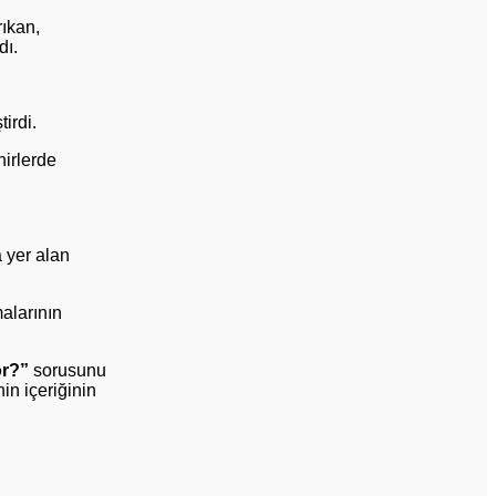
ıkan,
dı.
irdi.
hirlerde
 yer alan
malarının
or?”
sorusunu
n içeriğinin