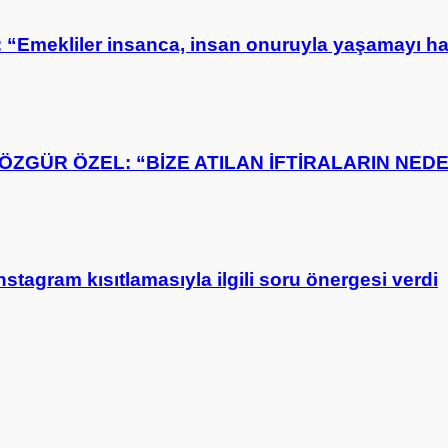
: “Emekliler insanca, insan onuruyla yaşamayı ha
ZGÜR ÖZEL: “BİZE ATILAN İFTİRALARIN NEDE
nstagram kısıtlamasıyla ilgili soru önergesi verdi