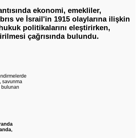
ntısında ekonomi, emekliler,
ıs ve İsrail'in 1915 olaylarına ilişkin
kuk politikalarını eleştirirken,
irilmesi çağrısında bulundu.
endirmelerde
a, savunma
a bulunan
branda
randa,