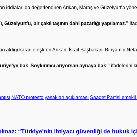
n iddiaları da değerlendiren Arıkan, Maraş ve Güzelyurt’a yönel
, Güzelyurt’u, bir çakıl taşının dahi pazarlığı yapılamaz.”
ifad
n aldığı kararı eleştiren Arıkan, İsrail Başbakanı Binyamin Net
uriye’ye bak. Soykırımcı arıyorsan aynaya bak.”
ifadelerini 
ntısı
NATO protesto yasakları açıklaması
Saadet Partisi emekl
maz: “Türkiye'nin ihtiyacı güvenliği de hukuk iç