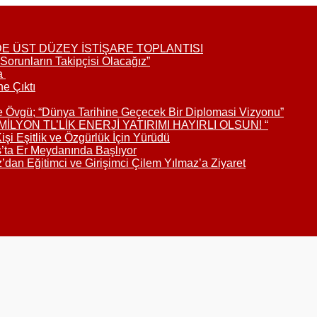
DE ÜST DÜZEY İSTİŞARE TOPLANTISI
Sorunların Takipçisi Olacağız”
da
ne Çıktı
e Övgü; “Dünya Tarihine Geçecek Bir Diplomasi Vizyonu”
LYON TL’LİK ENERJİ YATIRIMI HAYIRLI OLSUN! “
i Eşitlik ve Özgürlük İçin Yürüdü
s’ta Er Meydanında Başlıyor
an Eğitimci ve Girişimci Çilem Yılmaz’a Ziyaret