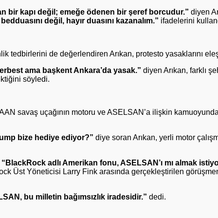
lan bir kapı değil; emeğe ödenen bir şeref borcudur.”
diyen Ar
bedduasını değil, hayır duasını kazanalım.”
ifadelerini kullan
k tedbirlerini de değerlendiren Arıkan, protesto yasaklarını eleşt
erbest ama başkent Ankara’da yasak.”
diyen Arıkan, farklı şe
tiğini söyledi.
 KAAN savaş uçağının motoru ve ASELSAN’a ilişkin kamuoyunda
Trump bize hediye ediyor?”
diye soran Arıkan, yerli motor çalış
,
“BlackRock adlı Amerikan fonu, ASELSAN’ı mı almak istiy
 Üst Yöneticisi Larry Fink arasında gerçekleştirilen görüşmeni
AN, bu milletin bağımsızlık iradesidir.”
dedi.