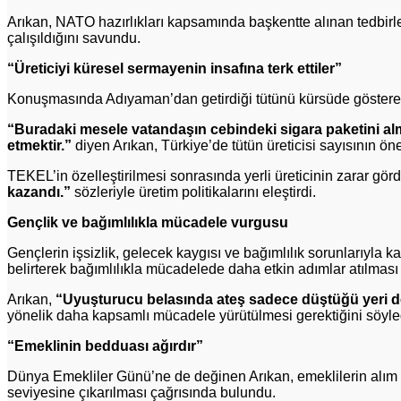
Arıkan, NATO hazırlıkları kapsamında başkentte alınan tedbirl
çalışıldığını savundu.
“Üreticiyi küresel sermayenin insafına terk ettiler”
Konuşmasında Adıyaman’dan getirdiği tütünü kürsüde gösteren Ar
“Buradaki mesele vatandaşın cebindeki sigara paketini alma
etmektir.”
diyen Arıkan, Türkiye’de tütün üreticisi sayısının önem
TEKEL’in özelleştirilmesi sonrasında yerli üreticinin zarar g
kazandı.”
sözleriyle üretim politikalarını eleştirdi.
Gençlik ve bağımlılıkla mücadele vurgusu
Gençlerin işsizlik, gelecek kaygısı ve bağımlılık sorunlarıyla
belirterek bağımlılıkla mücadelede daha etkin adımlar atılması
Arıkan,
“Uyuşturucu belasında ateş sadece düştüğü yeri değ
yönelik daha kapsamlı mücadele yürütülmesi gerektiğini söyle
“Emeklinin bedduası ağırdır”
Dünya Emekliler Günü’ne de değinen Arıkan, emeklilerin alım g
seviyesine çıkarılması çağrısında bulundu.