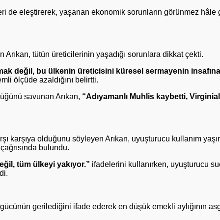
eri de eleştirerek, yaşanan ekonomik sorunların görünmez hâle 
ıkan, tütün üreticilerinin yaşadığı sorunlara dikkat çekti.
k değil, bu ülkenin üreticisini küresel sermayenin insafına
li ölçüde azaldığını belirtti.
ördüğünü savunan Arıkan,
“Adıyamanlı Muhlis kaybetti, Virginial
 karşı karşıya olduğunu söyleyen Arıkan, uyuşturucu kullanım yaş
 çağrısında bulundu.
il, tüm ülkeyi yakıyor.”
ifadelerini kullanırken, uyuşturucu su
di.
ücünün gerilediğini ifade ederek en düşük emekli aylığının asg