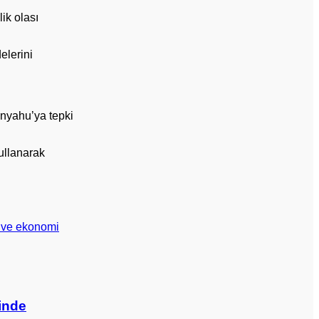
ik olası
elerini
anyahu’ya tepki
kullanarak
i ve ekonomi
inde