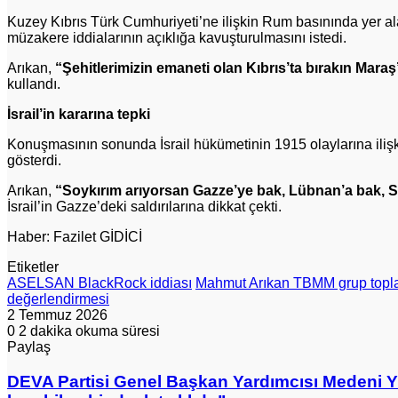
Kuzey Kıbrıs Türk Cumhuriyeti’ne ilişkin Rum basınında yer ala
müzakere iddialarının açıklığa kavuşturulmasını istedi.
Arıkan,
“Şehitlerimizin emaneti olan Kıbrıs’ta bırakın Maraş’ı
kullandı.
İsrail’in kararına tepki
Konuşmasının sonunda İsrail hükümetinin 1915 olaylarına ilişki
gösterdi.
Arıkan,
“Soykırım arıyorsan Gazze’ye bak, Lübnan’a bak, S
İsrail’in Gazze’deki saldırılarına dikkat çekti.
Haber: Fazilet GİDİCİ
Etiketler
ASELSAN BlackRock iddiası
Mahmut Arıkan TBMM grup topla
değerlendirmesi
2 Temmuz 2026
0
2 dakika okuma süresi
Paylaş
Facebook
X
LinkedIn
Pinterest
Messenger
Messenger
WhatsApp
Telegram
E-
Yazdır
Posta
DEVA
DEVA Partisi Genel Başkan Yardımcısı Medeni Yıl
ile
Partisi