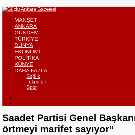
...
görünümü
değiştir
MANŞET
ANKARA
GÜNDEM
TÜRKIYE
DÜNYA
EKONOMI
POLITIKA
KÜNYE
DAHA FAZLA
Sağlık
Teknoloji
Spor
Dış
görünümü
Arama
değiştir
yap
...
Saadet Partisi Genel Başkanı
örtmeyi marifet sayıyor”