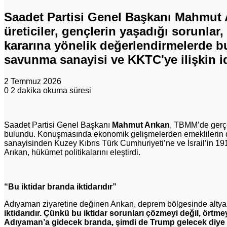
Saadet Partisi Genel Başkanı Mahmut 
üreticiler, gençlerin yaşadığı sorunlar,
kararına yönelik değerlendirmelerde bu
savunma sanayisi ve KKTC'ye ilişkin i
2 Temmuz 2026
0
2 dakika okuma süresi
Saadet Partisi Genel Başkanı
Mahmut Arıkan
, TBMM’de gerçe
bulundu. Konuşmasında ekonomik gelişmelerden emeklilerin du
sanayisinden Kuzey Kıbrıs Türk Cumhuriyeti’ne ve İsrail’in 191
Arıkan, hükümet politikalarını eleştirdi.
“Bu iktidar branda iktidarıdır”
Adıyaman ziyaretine değinen Arıkan, deprem bölgesinde altyapı
iktidarıdır. Çünkü bu iktidar sorunları çözmeyi değil, ört
Adıyaman’a gidecek branda, şimdi de Trump gelecek diye 