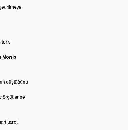
getirilmeye
 terk
ı Morris
ının düştüğünü
ç örgütlerine
ari ücret