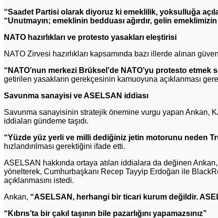
“Saadet Partisi olarak diyoruz ki emeklilik, yoksulluğa açı
“Unutmayın; emeklinin bedduası ağırdır, gelin emeklimizin 
NATO hazırlıkları ve protesto yasakları eleştirisi
NATO Zirvesi hazırlıkları kapsamında bazı illerde alınan güvenli
“NATO’nun merkezi Brüksel’de NATO’yu protesto etmek s
getirilen yasakların gerekçesinin kamuoyuna açıklanması gerek
Savunma sanayisi ve ASELSAN iddiası
Savunma sanayisinin stratejik önemine vurgu yapan Arıkan,
iddiaları gündeme taşıdı.
“Yüzde yüz yerli ve milli dediğiniz jetin motorunu neden 
hızlandırılması gerektiğini ifade etti.
ASELSAN hakkında ortaya atılan iddialara da değinen Arıkan
yönelterek, Cumhurbaşkanı Recep Tayyip Erdoğan ile BlackRock
açıklanmasını istedi.
Arıkan,
“ASELSAN, herhangi bir ticari kurum değildir. ASELS
“Kıbrıs’ta bir çakıl taşının bile pazarlığını yapamazsınız”