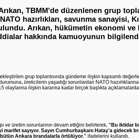
Arıkan, TBMM'de düzenlenen grup topla
 NATO hazırlıkları, savunma sanayisi, Kıbr
lundu. Arıkan, hükümetin ekonomi ve hu
ddialar hakkında kamuoyunun bilgilend
kleştirilen grup toplantısında gündeme ilişkin kapsamlı değerl
rumuna, üreticilerin yaşadığı sorunlardan NATO hazırlıkların
5 olaylarına ilişkin kararına kadar birçok başlıkta açıklamalard
 ve üretim sorunlarının devam ettiğini belirterek,
“Bu iktidar 
meyi marifet sayıyor. Sayın Cumhurbaşkanı Hatay’a gidecek b
bütün Ankara brandalarla örtülüyor.”
ifadelerini kullandı.