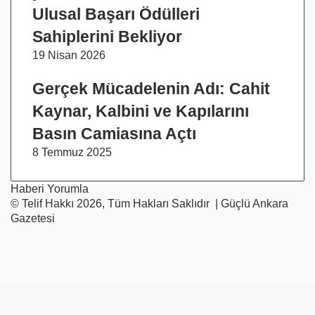
Ulusal Başarı Ödülleri
Sahiplerini Bekliyor
19 Nisan 2026
Gerçek Mücadelenin Adı: Cahit
Kaynar, Kalbini ve Kapılarını
Basın Camiasına Açtı
8 Temmuz 2025
Haberi Yorumla
© Telif Hakkı 2026, Tüm Hakları Saklıdır | Güçlü Ankara
Gazetesi
Facebook
X
Instagram
Başa
dön
tuşu