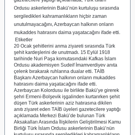
Ordusu askerlerinin Bakü’nün kurtuluşu sırasında
sergiledikleri kahramanlıkların hiçbir zaman
unutulmayacağını, Azerbaycan halkının onların
mukaddes hatırasını daima yaşatacağını ifade etti.
Etiketler
20 Ocak şehitlerini anma ziyareti sırasında Türk
şehit kardeşlerini de unutmadı. 15 Eylül 1918
tarihinde Nuri Paşa komutasındaki Kafkas İslam
Ordusu
akademisyen Sudeif İmamverdiyev
anıta
çelenk bırakarak ruhlarına dualar etti. TAİB
Başkanı
Azerbaycan halkının onların mukaddes
hatırasını daima yaşatacağını ifade etti.
Azerbaycan Kolordusu ile birlikte Bakü’ye girerek
şehri Ermeni-Bolşevik işgalinden kurtarırken şehit
düşen Türk askerlerinin aziz hatırasına dikilen
anıtı ziyaret eden TAİB üyeleri
gazetecilere yaptığı
açıklamada
Merkezi Bakü’de bulunan Türk
Aksakalları Arasında İlişkilerin Geliştirilmesi Kamu
Birliği
Türk İslam Ordusu askerlerinin Bakü’nün
kurtuluşu sırasında sergiledikleri kahramanlıkların