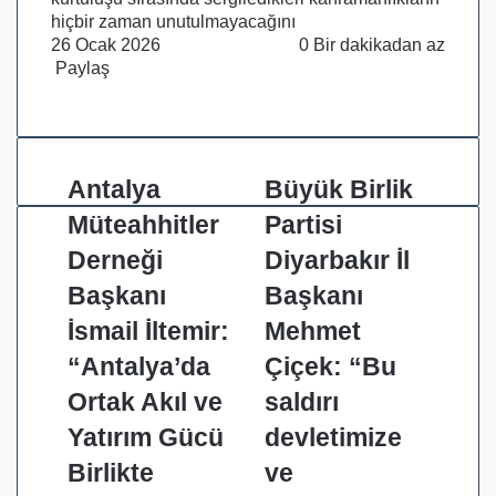
hiçbir zaman unutulmayacağını
26 Ocak 2026
0
Bir dakikadan az
Paylaş
Facebook
X
LinkedIn
Pinterest
Messenger
Messenger
WhatsApp
Telegram
E-
Yazdır
Posta
ile
paylaş
Antalya
Büyük
Antalya
Büyük Birlik
Müteahhitler
Birlik
Müteahhitler
Partisi
Derneği
Partisi
Başkanı
Diyarbakır
Derneği
Diyarbakır İl
İsmail
İl
Başkanı
Başkanı
İltemir:
Başkanı
“Antalya’da
Mehmet
İsmail İltemir:
Mehmet
Ortak
Çiçek:
“Antalya’da
Çiçek: “Bu
Akıl
“Bu
ve
saldırı
Ortak Akıl ve
saldırı
Yatırım
devletimize
Yatırım Gücü
devletimize
Gücü
ve
Birlikte
milletimizin
Birlikte
ve
Yükseliyor”
huzuruna