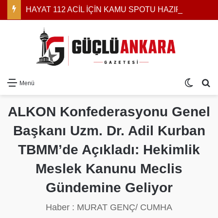
HAYAT 112 ACİL İÇİN KAMU SPOTU HAZIRLANDI: YEREL MEDYAYA YAYIN ÇAĞRISI
Dış gö
Ar
Menü
ALKON Konfederasyonu Genel
Başkanı Uzm. Dr. Adil Kurban
TBMM’de Açıkladı: Hekimlik
Meslek Kanunu Meclis
Gündemine Geliyor
Haber : MURAT GENÇ/ CUMHA