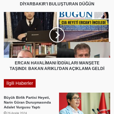
DİYARBAKIR'I BULUŞTURAN DÜĞÜN
ERCAN
HAVALİMANI
İDDİALARI
MANŞETE
TAŞINDI:
BAKAN
ARIKLI’DAN
AÇIKLAMA
GELDİ
ERCAN HAVALİMANI İDDİALARI MANŞETE
TAŞINDI: BAKAN ARIKLI’DAN AÇIKLAMA GELDİ
İlgili Haberler
Büyük Birlik Partisi Heyeti,
Narin Güran Duruşmasında
Adalet Vurgusu Yaptı
26 Aralık 2024