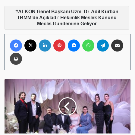
ALKON Genel Başkanı Uzm. Dr. Adil Kurban
TBMM’de Açıkladı: Hekimlik Meslek Kanunu
Meclis Gündemine Geliyor
Facebook
X
LinkedIn
Pinterest
Messenger
WhatsApp
Telegram
E-Posta ile pay
Yazdır
DİYARBAKIR'I
BULUŞTURAN
DÜĞÜN