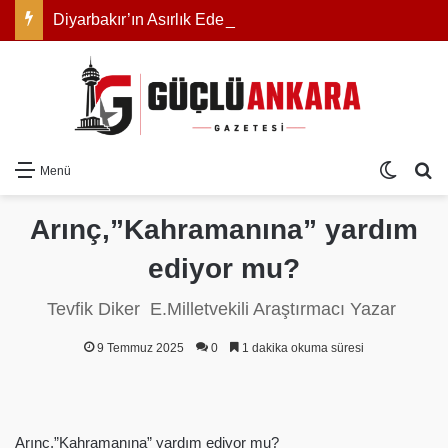
Diyarbakır’ın Asırlık Edebiyat Hafızası Kitapla Gün Yüzüne Çıktı
Dış gö
Ar
Menü
Arınç,”Kahramanına” yardım
ediyor mu?
Tevfik Diker E.Milletvekili Araştırmacı Yazar
9 Temmuz 2025
0
1 dakika okuma süresi
Arınç,”Kahramanına” yardım ediyor mu?