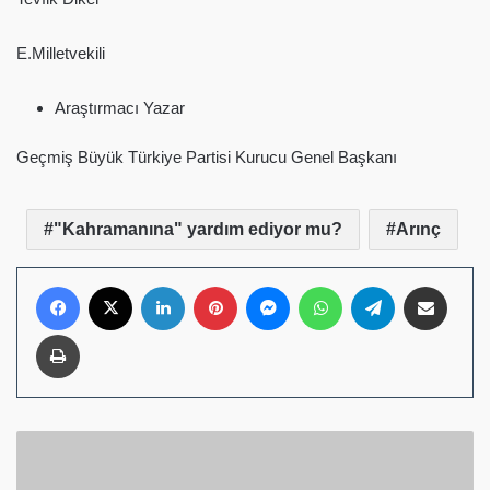
E.Milletvekili
Araştırmacı Yazar
Geçmiş Büyük Türkiye Partisi Kurucu Genel Başkanı
"Kahramanına" yardım ediyor mu?
Arınç
Facebook
X
LinkedIn
Pinterest
Messenger
WhatsApp
Telegram
E-Posta ile pay
Yazdır
Gerçek
Mücadelenin
Adı: