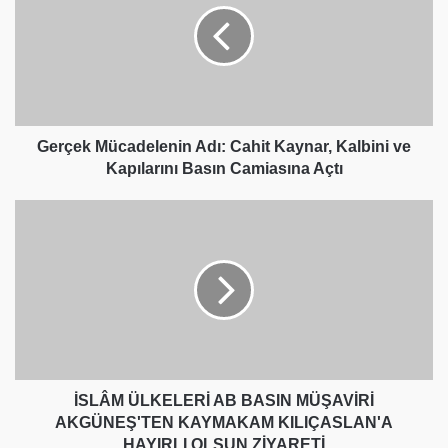
Cahit
Kaynar,
Kalbini
ve
Kapılarını
Basın
Camiasına
Gerçek Mücadelenin Adı: Cahit Kaynar, Kalbini ve
Açtı
Kapılarını Basın Camiasına Açtı
İSLÂM
ÜLKELERİ
AB
BASIN
MÜŞAVİRİ
AKGÜNEŞ'TEN
KAYMAKAM
KILIÇASLAN'A
HAYIRLI
OLSUN
İSLÂM ÜLKELERİ AB BASIN MÜŞAVİRİ
ZİYARETİ
AKGÜNEŞ'TEN KAYMAKAM KILIÇASLAN'A
HAYIRLI OLSUN ZİYARETİ