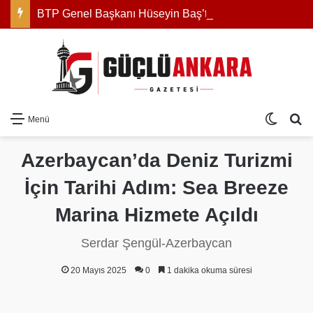
BTP Genel Başkanı Hüseyin Baş’tan Çerçeve Yasa için iktidara beş soru: “Hazırladığınız yasa teklifi bu mu?”
Dış gö
Ar
Menü
Azerbaycan’da Deniz Turizmi
İçin Tarihi Adım: Sea Breeze
Marina Hizmete Açıldı
Serdar Şengül-Azerbaycan
20 Mayıs 2025
0
1 dakika okuma süresi