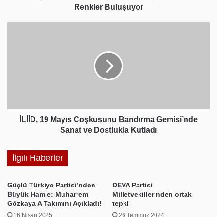
Renkler Buluşuyor
İLİİD,
19
Mayıs
Coşkusunu
Bandırma
Gemisi’nde
Sanat
ve
Dostlukla
Kutladı
İLİİD, 19 Mayıs Coşkusunu Bandırma Gemisi’nde
Sanat ve Dostlukla Kutladı
İlgili Haberler
Güçlü Türkiye Partisi’nden
DEVA Partisi
Büyük Hamle: Muharrem
Milletvekillerinden ortak
Gözkaya A Takımını Açıkladı!
tepki
16 Nisan 2025
26 Temmuz 2024