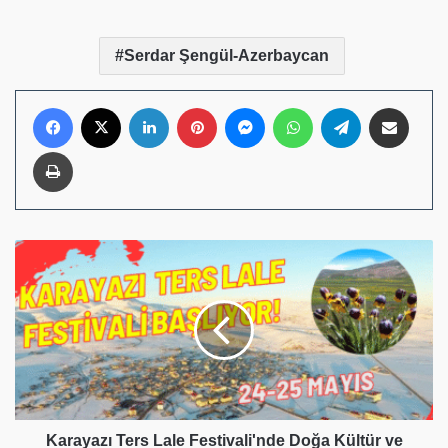
Serdar Şengül-Azerbaycan
Facebook
X
LinkedIn
Pinterest
Messenger
WhatsApp
Telegram
E-Posta ile pay
Yazdır
Karayazı
Ters
Lale
Festivali'nde
Doğa
Kültür
ve
Renkler
Buluşuyor
Karayazı Ters Lale Festivali'nde Doğa Kültür ve