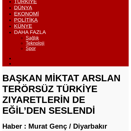
TÜRKIYE
DÜNYA
EKONOMI
POLITIKA
KÜNYE
DAHA FAZLA
Sağlık
Teknoloji
Spor
Dış
görünümü
Arama
değiştir
yap
...
BAŞKAN MİKTAT ARSLAN
TERÖRSÜZ TÜRKİYE
ZIYARETLERİN DE
EĞİL’DEN SESLENDİ
Haber : Murat Genç / Diyarbakır