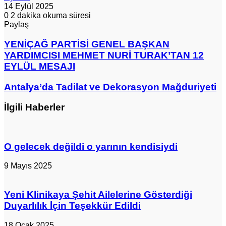
14 Eylül 2025
0
2 dakika okuma süresi
Paylaş
Facebook
X
LinkedIn
Pinterest
Messenger
Messenger
WhatsApp
Telegram
E-
Yazdır
Posta
YENİÇAĞ
YENİÇAĞ PARTİSİ GENEL BAŞKAN
ile
PARTİSİ
YARDIMCISI MEHMET NURİ TURAK’TAN 12
paylaş
GENEL
EYLÜL MESAJI
BAŞKAN
YARDIMCISI
Antalya’da
Antalya’da Tadilat ve Dekorasyon Mağduriyeti
MEHMET
Tadilat
NURİ
ve
TURAK’TAN
İlgili Haberler
Dekorasyon
12
Mağduriyeti
EYLÜL
MESAJI
O gelecek değildi o yarının kendisiydi
9 Mayıs 2025
Yeni Klinikaya Şehit Ailelerine Gösterdiği
Duyarlılık İçin Teşekkür Edildi
18 Ocak 2025