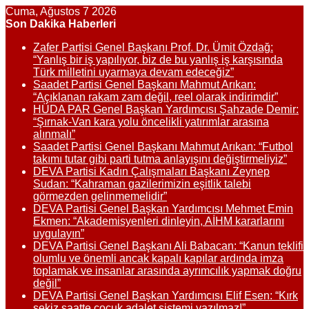
Cuma, Ağustos 7 2026
Son Dakika Haberleri
Zafer Partisi Genel Başkanı Prof. Dr. Ümit Özdağ:
“Yanlış bir iş yapılıyor, biz de bu yanlış iş karşısında
Türk milletini uyarmaya devam edeceğiz”
Saadet Partisi Genel Başkanı Mahmut Arıkan:
“Açıklanan rakam zam değil, reel olarak indirimdir”
HÜDA PAR Genel Başkan Yardımcısı Şahzade Demir:
“Şırnak-Van kara yolu öncelikli yatırımlar arasına
alınmalı”
Saadet Partisi Genel Başkanı Mahmut Arıkan: “Futbol
takımı tutar gibi parti tutma anlayışını değiştirmeliyiz”
DEVA Partisi Kadın Çalışmaları Başkanı Zeynep
Sudan: “Kahraman gazilerimizin eşitlik talebi
görmezden gelinmemelidir”
DEVA Partisi Genel Başkan Yardımcısı Mehmet Emin
Ekmen: “Akademisyenleri dinleyin, AİHM kararlarını
uygulayın”
DEVA Partisi Genel Başkanı Ali Babacan: “Kanun teklifi
olumlu ve önemli ancak kapalı kapılar ardında imza
toplamak ve insanlar arasında ayrımcılık yapmak doğru
değil”
DEVA Partisi Genel Başkan Yardımcısı Elif Esen: “Kırk
sekiz saatte çocuk adalet sistemi yazılmaz!”