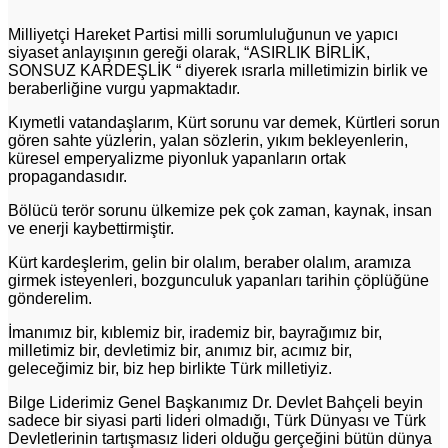
Milliyetçi Hareket Partisi milli sorumluluğunun ve yapıcı
siyaset anlayışının gereği olarak, “ASIRLIK BİRLİK,
SONSUZ KARDEŞLİK “ diyerek ısrarla milletimizin birlik ve
beraberliğine vurgu yapmaktadır.
Kıymetli vatandaşlarım, Kürt sorunu var demek, Kürtleri sorun
gören sahte yüzlerin, yalan sözlerin, yıkım bekleyenlerin,
küresel emperyalizme piyonluk yapanların ortak
propagandasıdır.
Bölücü terör sorunu ülkemize pek çok zaman, kaynak, insan
ve enerji kaybettirmiştir.
Kürt kardeşlerim, gelin bir olalım, beraber olalım, aramıza
girmek isteyenleri, bozgunculuk yapanları tarihin çöplüğüne
gönderelim.
İmanımız bir, kıblemiz bir, irademiz bir, bayrağımız bir,
milletimiz bir, devletimiz bir, anımız bir, acımız bir,
geleceğimiz bir, biz hep birlikte Türk milletiyiz.
Bilge Liderimiz Genel Başkanımız Dr. Devlet Bahçeli beyin
sadece bir siyasi parti lideri olmadığı, Türk Dünyası ve Türk
Devletlerinin tartışmasız lideri olduğu gerçeğini bütün dünya