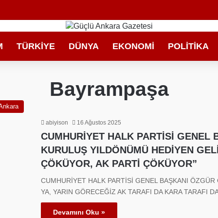
M
TÜRKIYE
DÜNYA
EKONOMI
POLITIKA
Bayrampaşa
Ankara
abiyison
16 Ağustos 2025
CUMHURİYET HALK PARTİSİ GENEL B
KURULUŞ YILDÖNÜMÜ HEDİYEN GEL
ÇÖKÜYOR, AK PARTİ ÇÖKÜYOR”
CUMHURİYET HALK PARTİSİ GENEL BAŞKANI ÖZGÜR Ö
YA, YARIN GÖRECEĞİZ AK TARAFI DA KARA TARAFI D
Devamını Oku »