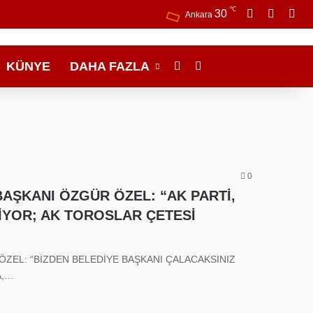
℃
Facebook
X
Ins
30
Ankara
KÜNYE
DAHA FAZLA
Dış görünümü değiştir
Arama yap ...
0
AŞKANI ÖZGÜR ÖZEL: “AK PARTİ,
İYOR; AK TOROSLAR ÇETESİ
ZEL: “BİZDEN BELEDİYE BAŞKANI ÇALACAKSINIZ
A,…