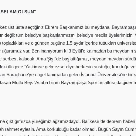
E SELAM OLSUN”
, üç kez üst üste seçtiğiniz Ekrem Başkanımız bu meydana, Bayrampaşa
 değil; tüm belediye başkanlarımızın, belediye meclis üyelerimizin.
opladıkları ve o günden bugüne 1,5 aydır içeride tuttukları üniversit
 bir uğurumuz var. Ben inanıyorum ki 3 Eylül’e kalmadan bu meydanın
 de serbest kalacak. Ama Şişli’de başlattığımız, meydan meydan sürd
ki ilk gece ‘Ya kimse gelmezse’ diye herkesin sustuğu, korktuğu ve 
tan Saraçhane’ye engel tanımadan gelen İstanbul Üniversitesi’ne bir
, Hasan Mutlu Bey. ‘Acaba bizim Bayrampaşa Spor’un atkısı da gider 
e çıktığımızda yüreğimiz ağzımızdaydı. Balıkesir’de deprem haberi al
h rahmet eylesin. Ama korkulduğu kadar olmadı. Bugün Sayın Cumhur