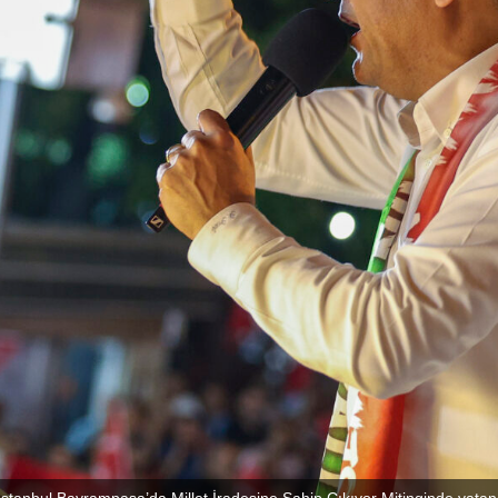
tanbul Bayrampaşa’da Millet İradesine Sahip Çıkıyor Mitinginde vatanda