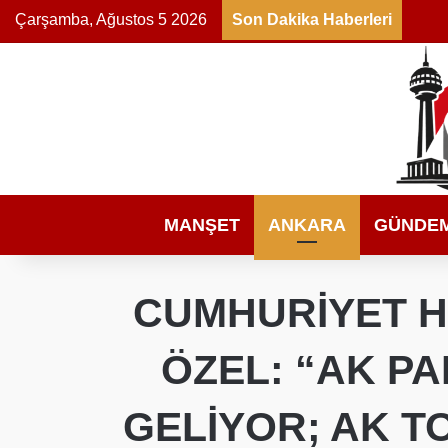
Çarşamba, Ağustos 5 2026
Son Dakika Haberleri
MANŞET
ANKARA
GÜNDE
CUMHURİYET H
ÖZEL: “AK P
GELİYOR; AK T