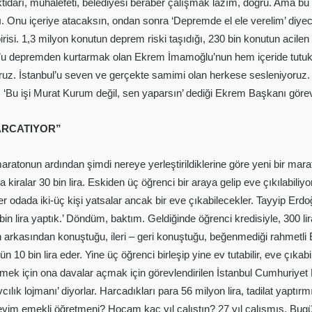
ktidarı, muhalefeti, belediyesi beraber çalışmak lazım, doğru. Ama bu İ
Onu içeriye atacaksın, ondan sonra ‘Depremde el ele verelim’ diyeceksin
birisi. 1,3 milyon konutun deprem riski taşıdığı, 230 bin konutun acile
bul’u depremden kurtarmak olan Ekrem İmamoğlu’nun hem içeride tutu
ruz. İstanbul’u seven ve gerçekte samimi olan herkese sesleniyor
, ‘Bu işi Murat Kurum değil, sen yaparsın’ dediği Ekrem Başkanı görevi
HARCATIYOR”
maratonun ardından şimdi nereye yerleştirildiklerine göre yeni bir ma
 kiralar 30 bin lira. Eskiden üç öğrenci bir araya gelip eve çıkılabiliy
 Her odada iki-üç kişi yatsalar ancak bir eve çıkabilecekler. Tayyip E
 3 bin lira yaptık.’ Döndüm, baktım. Geldiğinde öğrenci kredisiyle, 300 
ten arkasından konuştuğu, ileri – geri konuştuğu, beğenmediği rahmetli 
gün 10 bin lira eder. Yine üç öğrenci birleşip yine ev tutabilir, eve çı
mek için ona davalar açmak için görevlendirilen İstanbul Cumhuriyet 
vcılık lojmanı’ diyorlar. Harcadıkları para 56 milyon lira, tadilat yapt
öreyim emekli öğretmeni? Hocam kaç yıl çalıştın? 27 yıl çalışmış. Bugün