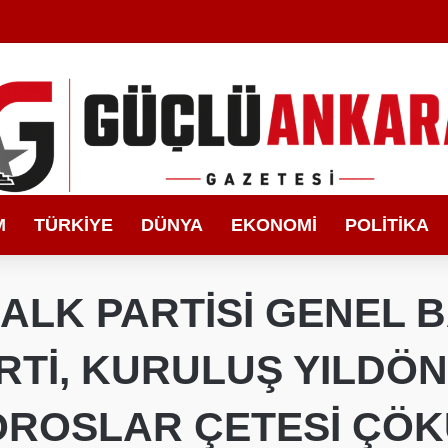
M
TÜRKIYE
DÜNYA
EKONOMI
POLITIKA
ALK PARTİSİ GENEL 
ARTİ, KURULUŞ YILDÖ
OROSLAR ÇETESİ ÇÖK