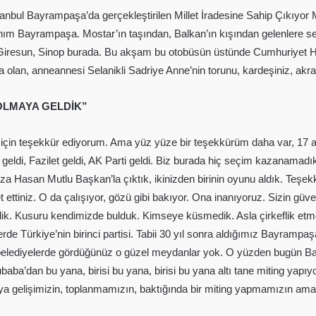
nbul Bayrampaşa’da gerçekleştirilen Millet İradesine Sahip Çıkıyor 
 canım Bayrampaşa. Mostar’ın taşından, Balkan’ın kışından gelenlere 
iresun, Sinop burada. Bu akşam bu otobüsün üstünde Cumhuriyet Hal
lan, anneannesi Selanikli Sadriye Anne’nin torunu, kardeşiniz, akra
 OLMAYA GELDİK”
için teşekkür ediyorum. Ama yüz yüze bir teşekkürüm daha var, 17 ay
 geldi, Fazilet geldi, AK Parti geldi. Biz burada hiç seçim kazanama
 Hasan Mutlu Başkan’la çıktık, ikinizden birinin oyunu aldık. Teşekk
tiniz. O da çalışıyor, gözü gibi bakıyor. Ona inanıyoruz. Sizin güven
bekledik. Kusuru kendimizde bulduk. Kimseye küsmedik. Asla çirkeflik e
de Türkiye’nin birinci partisi. Tabii 30 yıl sonra aldığımız Bayrampa
belediyelerde gördüğünüz o güzel meydanlar yok. O yüzden bugün Bayr
baba’dan bu yana, birisi bu yana, birisi bu yana altı tane miting yap
 araya gelişimizin, toplanmamızın, baktığında bir miting yapmamızın a