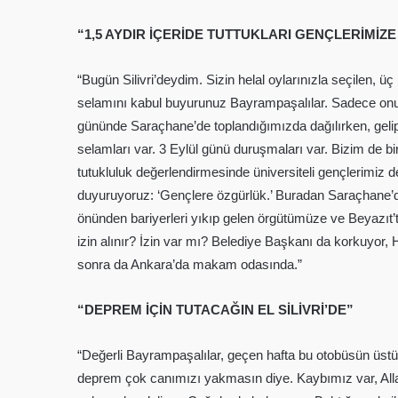
“1,5 AYDIR İÇERİDE TUTTUKLARI GENÇLERİMİZ
“Bugün Silivri’deydim. Sizin helal oylarınızla seçilen
selamını kabul buyurunuz Bayrampaşalılar. Sadece onun
gününde Saraçhane’de toplandığımızda dağılırken, gelip t
selamları var. 3 Eylül günü duruşmaları var. Bizim de
tutukluluk değerlendirmesinde üniversiteli gençlerimiz
duyuruyoruz: ‘Gençlere özgürlük.’ Buradan Saraçhane’de
önünden bariyerleri yıkıp gelen örgütümüze ve Beyazıt’
izin alınır? İzin var mı? Belediye Başkanı da korkuyor
sonra da Ankara’da makam odasında.”
“DEPREM İÇİN TUTACAĞIN EL SİLİVRİ’DE”
“Değerli Bayrampaşalılar, geçen hafta bu otobüsün üstün
deprem çok canımızı yakmasın diye. Kaybımız var, Alla