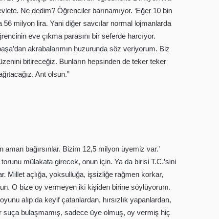
devlete. Ne dedim? Öğrenciler barınamıyor. ‘Eğer 10 bin
a 56 milyon lira. Yani diğer savcılar normal lojmanlarda
öğrencinin eve çıkma parasını bir seferde harcıyor.
mpaşa’dan akrabalarımın huzurunda söz veriyorum. Biz
düzenini bitireceğiz. Bunların hepsinden de teker teker
ağıtacağız. Ant olsun.”
aman bağırsınlar. Bizim 12,5 milyon üyemiz var.’
orunu mülakata girecek, onun için. Ya da birisi T.C.’sini
r. Millet açlığa, yoksulluğa, işsizliğe rağmen korkar,
lsun. O bize oy vermeyen iki kişiden birine söylüyorum.
yunu alıp da keyif çatanlardan, hırsızlık yapanlardan,
çbir suça bulaşmamış, sadece üye olmuş, oy vermiş hiç