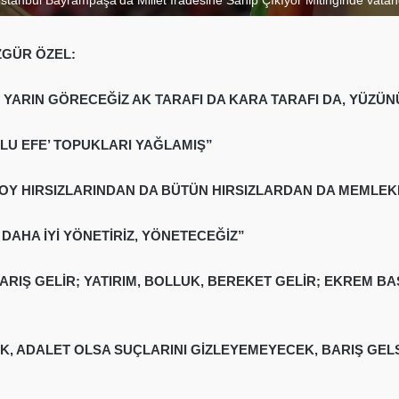
ZGÜR ÖZEL:
, YARIN GÖRECEĞİZ AK TARAFI DA KARA TARAFI DA, YÜZÜ
KLU EFE’ TOPUKLARI YAĞLAMIŞ”
IZ; OY HIRSIZLARINDAN DA BÜTÜN HIRSIZLARDAN DA MEMLE
DAHA İYİ YÖNETİRİZ, YÖNETECEĞİZ”
BARIŞ GELİR; YATIRIM, BOLLUK, BEREKET GELİR; EKREM
 ADALET OLSA SUÇLARINI GİZLEYEMEYECEK, BARIŞ GEL