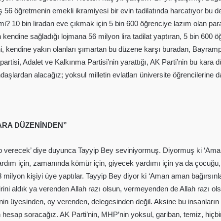
ış 56 öğretmenin emekli ikramiyesi bir evin tadilatında harcatıyor bu 
il mi? 10 bin liradan eve çıkmak için 5 bin 600 öğrenciye lazım olan par
 kendine sağladığı lojmana 56 milyon lira tadilat yaptıran, 5 bin 600 
ni, kendine yakın olanları şımartan bu düzene karşı buradan, Bayra
partisi, Adalet ve Kalkınma Partisi’nin yarattığı, AK Parti’nin bu kara 
aşlardan alacağız; yoksul milletin evlatları üniversite öğrencilerine d
KARA DÜZENİNDEN”
 verecek’ diye duyunca Tayyip Bey seviniyormuş. Diyormuş ki ‘Aman 
yardım için, zamanında kömür için, giyecek yardımı için ya da çocuğu, t
13 milyon kişiyi üye yaptılar. Tayyip Bey diyor ki ‘Aman aman bağırsınla
irini aldık ya verenden Allah razı olsun, vermeyenden de Allah razı o
in üyesinden, oy verenden, delegesinden değil. Aksine bu insanların o
n hesap soracağız. AK Parti’nin, MHP’nin yoksul, gariban, temiz, hi