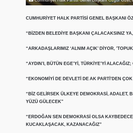
CUMHURİYET HALK PARTİSİ GENEL BAŞKANI Ö
“BİZDEN BELEDİYE BAŞKANI ÇALACAKSINIZ YA
“ARKADAŞLARIMIZ ‘ALNIM AÇIK’ DİYOR, ’TOPU
“AYDIN’I, BÜTÜN EGE’Yİ, TÜRKİYE’Yİ ALACAĞ
“EKONOMİYİ DE DEVLETİ DE AK PARTİ’DEN ÇOK 
“BİZ GELİRSEK ÜLKEYE DEMOKRASİ, ADALET, 
YÜZÜ GÜLECEK”
“ERDOĞAN SEN DEMOKRASİ OLSA KAYBEDECEK,
KUCAKLAŞACAK, KAZANACAĞIZ”