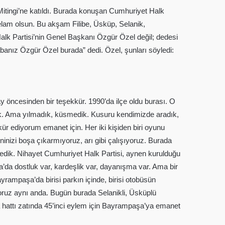
Mitingi’ne katıldı. Burada konuşan Cumhuriyet Halk
selam olsun. Bu akşam Filibe, Üsküp, Selanik,
k Partisi’nin Genel Başkanı Özgür Özel değil; dedesi
banız Özgür Özel burada” dedi. Özel, şunları söyledi:
 öncesinden bir teşekkür. 1990’da ilçe oldu burası. O
dık. Ama yılmadık, küsmedik. Kusuru kendimizde aradık,
ür ediyorum emanet için. Her iki kişiden biri oyunu
inizi boşa çıkarmıyoruz, arı gibi çalışıyoruz. Burada
tmedik. Nihayet Cumhuriyet Halk Partisi, aynen kurulduğu
şa’da dostluk var, kardeşlik var, dayanışma var. Ama bir
ampaşa’da birisi parkın içinde, birisi otobüsün
ıyoruz aynı anda. Bugün burada Selanikli, Üsküplü
ma hattı zatında 45’inci eylem için Bayrampaşa’ya emanet