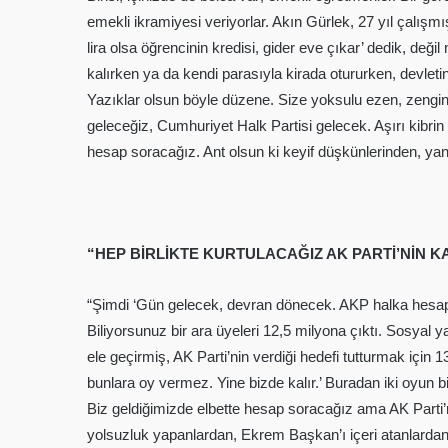
emekli ikramiyesi veriyorlar. Akın Gürlek, 27 yıl çalışm
lira olsa öğrencinin kredisi, gider eve çıkar’ dedik, değ
kalırken ya da kendi parasıyla kirada otururken, devletin
Yazıklar olsun böyle düzene. Size yoksulu ezen, zengi
geleceğiz, Cumhuriyet Halk Partisi gelecek. Aşırı kibrin 
hesap soracağız. Ant olsun ki keyif düşkünlerinden, yand
“HEP BİRLİKTE KURTULACAĞIZ AK PARTİ’NİN 
“Şimdi ‘Gün gelecek, devran dönecek. AKP halka hesap
Biliyorsunuz bir ara üyeleri 12,5 milyona çıktı. Sosyal 
ele geçirmiş, AK Parti’nin verdiği hedefi tutturmak için 
bunlara oy vermez. Yine bizde kalır.’ Buradan iki oyun b
Biz geldiğimizde elbette hesap soracağız ama AK Parti’n
yolsuzluk yapanlardan, Ekrem Başkan’ı içeri atanlarda