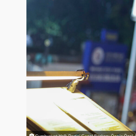
Cumhuriyet Halk Partisi Genel Başkanı Özgür Özel, İs