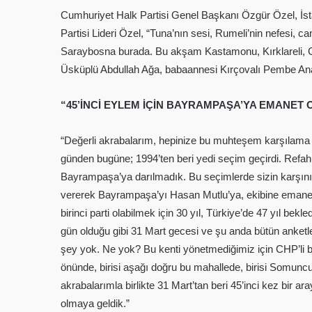
Cumhuriyet Halk Partisi Genel Başkanı Özgür Özel, İsta
Partisi Lideri Özel, “Tuna’nın sesi, Rumeli’nin nefesi,
Saraybosna burada. Bu akşam Kastamonu, Kırklareli, G
Üsküplü Abdullah Ağa, babaannesi Kırçovalı Pembe Ana o
“45’İNCİ EYLEM İÇİN BAYRAMPAŞA’YA EMANET
“Değerli akrabalarım, hepinize bu muhteşem karşılama 
günden bugüne; 1994’ten beri yedi seçim geçirdi. Refah
Bayrampaşa’ya darılmadık. Bu seçimlerde sizin karşınıza
vererek Bayrampaşa’yı Hasan Mutlu’ya, ekibine emanet et
birinci parti olabilmek için 30 yıl, Türkiye’de 47 yıl 
gün olduğu gibi 31 Mart gecesi ve şu anda bütün anketler
şey yok. Ne yok? Bu kenti yönetmediğimiz için CHP’li 
önünde, birisi aşağı doğru bu mahallede, birisi Somuncu
akrabalarımla birlikte 31 Mart’tan beri 45’inci kez bir
olmaya geldik.”