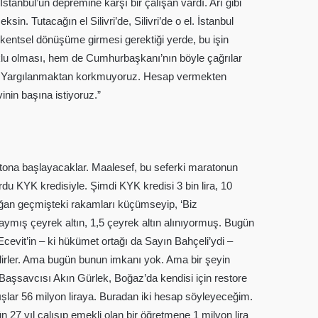
stanbul’un depremine karşı bir çalışan vardı. Arı gibi
. Tutacağın el Silivri’de, Silivri’de o el. İstanbul
n kentsel dönüşüme girmesi gerektiği yerde, bu işin
klu olması, hem de Cumhurbaşkanı’nın böyle çağrılar
uz. Yargılanmaktan korkmuyoruz. Hesap vermekten
nin başına istiyoruz.”
ratona başlayacaklar. Maalesef, bu seferki maratonun
ordu KYK kredisiyle. Şimdi KYK kredisi 3 bin lira, 10
rdoğan geçmişteki rakamları küçümseyip, ‘Biz
liraymış çeyrek altın, 1,5 çeyrek altın alınıyormuş. Bugün
Ecevit’in – ki hükümet ortağı da Sayın Bahçeli’ydi –
kabilirler. Ama bugün bunun imkanı yok. Ama bir şeyin
Başsavcısı Akın Gürlek, Boğaz’da kendisi için restore
ırmışlar 56 milyon liraya. Buradan iki hesap söyleyeceğim.
 27 yıl çalışıp emekli olan bir öğretmene 1 milyon lira