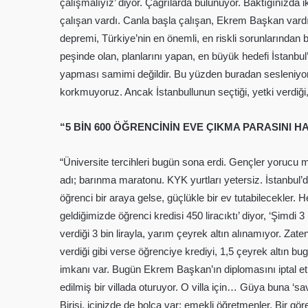
çalışmalıyız’ diyor. Çağrılarda bulunuyor. Baktığınızda i
çalışan vardı. Canla başla çalışan, Ekrem Başkan vardı. 
depremi, Türkiye’nin en önemli, en riskli sorunlarından 
peşinde olan, planlarını yapan, en büyük hedefi İstan
yapması samimi değildir. Bu yüzden buradan sesleniyo
korkmuyoruz. Ancak İstanbullunun seçtiği, yetki verdiği
“5 BİN 600 ÖĞRENCİNİN EVE ÇIKMA PARASINI 
“Üniversite tercihleri bugün sona erdi. Gençler yorucu 
adı; barınma maratonu. KYK yurtları yetersiz. İstanbul’da
öğrenci bir araya gelse, güçlükle bir ev tutabilecekler.
geldiğimizde öğrenci kredisi 450 liracıktı’ diyor, ‘Şimdi
verdiği 3 bin lirayla, yarım çeyrek altın alınamıyor. Za
verdiği gibi verse öğrenciye krediyi, 1,5 çeyrek altın bu
imkanı var. Bugün Ekrem Başkan’ın diplomasını iptal et
edilmiş bir villada oturuyor. O villa için… Güya buna ‘sa
Birisi, içinizde de bolca var; emekli öğretmenler. Bir g