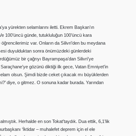
’ya yürekten selamlarını iletti. Ekrem Başkan’ın
 Ve 100’üncü günde, tutukluluğun 100’üncü kara
e öğrencilerimiz var. Onların da Silivri’den bu meydana
 sesi duyulduktan sonra önümüzdeki günlerdeki
ürdüğümüz bir çağrıyı Bayrampaşa’dan Silivri’ye
Saraçhane’ye gözünü diktiği ilk gece, Vatan Emniyet’in
 selam olsun. Şimdi bizde ceket çıkacak mı büyüklerden
mi?’ diye, o gitmez. O sonuna kadar burada. Yarından
mıştık. Herhalde en son Tokat’taydık. Dua ettik, 6,1’lik
başkanı ‘İktidar – muhalefet deprem için el ele