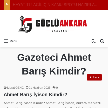
HAYAT 112 ACİL İÇİN KAMU SPOTU HAZIRLANDI: YEREL MEDYAYA YAYIN ÇAĞRISI
Dış gö
Ar
Menü
Gazeteci Ahmet
Barış Kimdir?
Ankara
Murat GENÇ
11 Haziran 2025
0
Ahmet Barış İyison Kimdir?
Ahmet Barış İyison Kimdir? Ahmet Barış İyison, Ankara merkezli