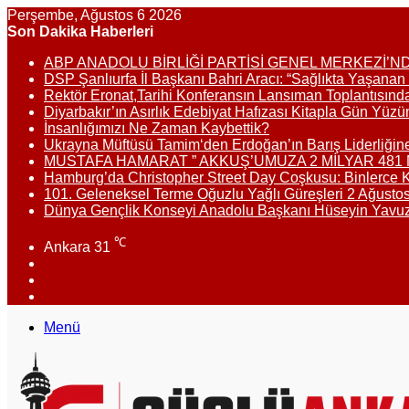
Perşembe, Ağustos 6 2026
Son Dakika Haberleri
ABP ANADOLU BİRLİĞİ PARTİSİ GENEL MERKEZİ’N
DSP Şanlıurfa İl Başkanı Bahri Aracı: “Sağlıkta Yaşanan 
Rektör Eronat,Tarihi Konferansın Lansıman Toplantısın
Diyarbakır’ın Asırlık Edebiyat Hafızası Kitapla Gün Yüzü
İnsanlığımızı Ne Zaman Kaybettik?
Ukrayna Müftüsü Tamim‘den Erdoğan’ın Barış Liderliğin
MUSTAFA HAMARAT ” AKKUŞ’UMUZA 2 MİLYAR 481 Mİ
Hamburg’da Christopher Street Day Coşkusu: Binlerce Kiş
101. Geleneksel Terme Oğuzlu Yağlı Güreşleri 2 Ağusto
Dünya Gençlik Konseyi Anadolu Başkanı Hüseyin Yavuz’d
℃
Ankara
31
Facebook
X
Instagram
Menü