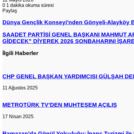
0
1 dakika okuma süresi
Paylaş
Facebook
X
LinkedIn
Pinterest
Messenger
Messenger
WhatsApp
Telegram
E-
Yazdır
Posta
Dünya
Dünya Gençlik Konseyi’nden Gönyeli-Alayköy Be
ile
Gençlik
paylaş
Konseyi’nden
SAADET
SAADET PARTİSİ GENEL BAŞKANI MAHMUT A
Gönyeli-
PARTİSİ
GİDECEK” DİYEREK 2026 SONBAHARINI İŞARE
Alayköy
GENEL
Belediyesi’ne
BAŞKANI
İlgili Haberler
Nezaket
MAHMUT
Ziyareti
ARIKAN:
“İKTİDAR
SONBAHARDA
CHP GENEL BAŞKAN YARDIMCISI GÜLŞAH DENİ
BASKIN
SEÇİME
GİDECEK”
11 Ağustos 2025
DİYEREK
2026
SONBAHARINI
METROTÜRK TV’DEN MUHTEŞEM AÇILIŞ
İŞARET
ETTİ
17 Nisan 2025
Ramazan’da Gönül Yolculuğu: İnanç Turizmi ile