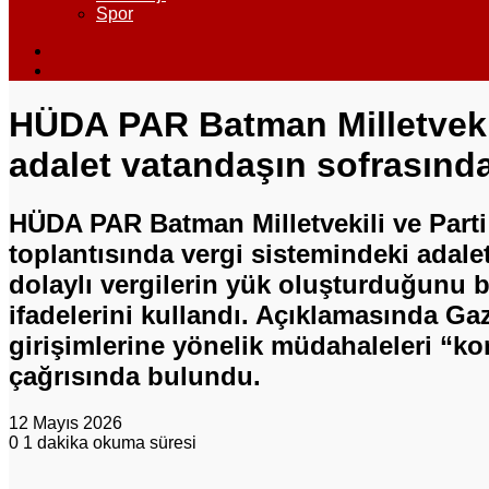
Spor
Dış
görünümü
Arama
değiştir
yap
...
HÜDA PAR Batman Milletvekili
adalet vatandaşın sofrasında
HÜDA PAR Batman Milletvekili ve Parti
toplantısında vergi sistemindeki adalets
dolaylı vergilerin yük oluşturduğunu be
ifadelerini kullandı. Açıklamasında G
girişimlerine yönelik müdahaleleri “kor
çağrısında bulundu.
12 Mayıs 2026
0
1 dakika okuma süresi