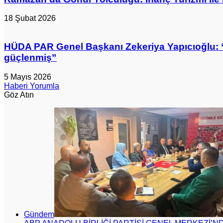
18 Şubat 2026
HÜDA PAR Genel Başkanı Zekeriya Yapıcıoğlu: “
güçlenmiş”
5 Mayıs 2026
Haberi Yorumla
Göz Atın
Kapalı
Gündem