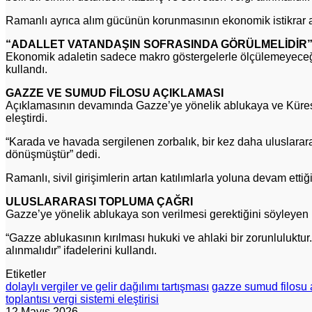
Ramanlı ayrıca alım gücünün korunmasının ekonomik istikrar açı
“ADALLET VATANDAŞIN SOFRASINDA GÖRÜLMELİDİR
Ekonomik adaletin sadece makro göstergelerle ölçülemeyeceğini
kullandı.
GAZZE VE SUMUD FİLOSU AÇIKLAMASI
Açıklamasının devamında Gazze’ye yönelik ablukaya ve Küres
eleştirdi.
“Karada ve havada sergilenen zorbalık, bir kez daha uluslarara
dönüşmüştür” dedi.
Ramanlı, sivil girişimlerin artan katılımlarla yoluna devam ettiğ
ULUSLARARASI TOPLUMA ÇAĞRI
Gazze’ye yönelik ablukaya son verilmesi gerektiğini söyleyen
“Gazze ablukasının kırılması hukuki ve ahlaki bir zorunluluktur.
alınmalıdır” ifadelerini kullandı.
Etiketler
dolaylı vergiler ve gelir dağılımı tartışması
gazze sumud filosu 
toplantısı vergi sistemi eleştirisi
12 Mayıs 2026