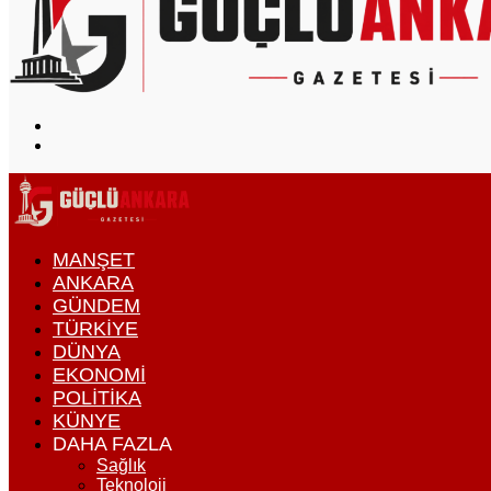
Arama
yap
Dış
...
görünümü
değiştir
MANŞET
ANKARA
GÜNDEM
TÜRKIYE
DÜNYA
EKONOMI
POLITIKA
KÜNYE
DAHA FAZLA
Sağlık
Teknoloji