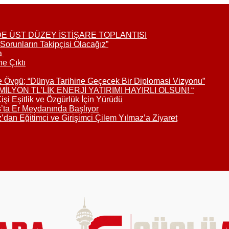
DE ÜST DÜZEY İSTİŞARE TOPLANTISI
Sorunların Takipçisi Olacağız”
da
ne Çıktı
e Övgü; “Dünya Tarihine Geçecek Bir Diplomasi Vizyonu”
LYON TL’LİK ENERJİ YATIRIMI HAYIRLI OLSUN! “
i Eşitlik ve Özgürlük İçin Yürüdü
s’ta Er Meydanında Başlıyor
an Eğitimci ve Girişimci Çilem Yılmaz’a Ziyaret