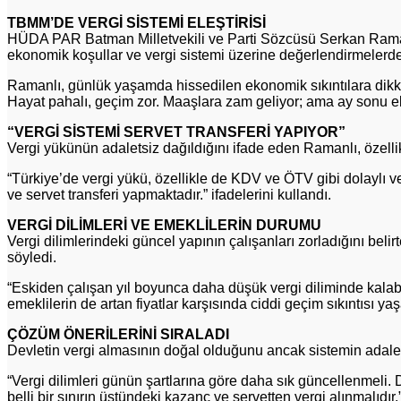
TBMM’DE VERGİ SİSTEMİ ELEŞTİRİSİ
HÜDA PAR Batman Milletvekili ve Parti Sözcüsü Serkan Ramanl
ekonomik koşullar ve vergi sistemi üzerine değerlendirmelerd
Ramanlı, günlük yaşamda hissedilen ekonomik sıkıntılara dikka
Hayat pahalı, geçim zor. Maaşlara zam geliyor; ama ay sonu el
“VERGİ SİSTEMİ SERVET TRANSFERİ YAPIYOR”
Vergi yükünün adaletsiz dağıldığını ifade eden Ramanlı, özellikle
“Türkiye’de vergi yükü, özellikle de KDV ve ÖTV gibi dolaylı ver
ve servet transferi yapmaktadır.” ifadelerini kullandı.
VERGİ DİLİMLERİ VE EMEKLİLERİN DURUMU
Vergi dilimlerindeki güncel yapının çalışanları zorladığını belir
söyledi.
“Eskiden çalışan yıl boyunca daha düşük vergi diliminde kalabi
emeklilerin de artan fiyatlar karşısında ciddi geçim sıkıntısı ya
ÇÖZÜM ÖNERİLERİNİ SIRALADI
Devletin vergi almasının doğal olduğunu ancak sistemin adaletl
“Vergi dilimleri günün şartlarına göre daha sık güncellenmeli. Do
belli bir sınırın üstündeki kazanç ve servetten vergi alınmalıdır.