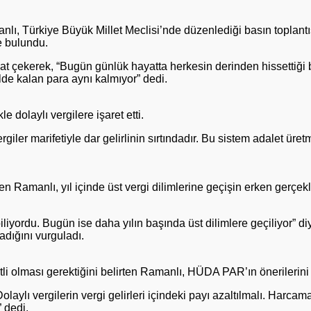
ı, Türkiye Büyük Millet Meclisi’nde düzenlediği basın toplant
e bulundu.
t çekerek, “Bugün günlük hayatta herkesin derinden hissettiği b
de kalan para aynı kalmıyor” dedi.
 dolaylı vergilere işaret etti.
giler marifetiyle dar gelirlinin sırtındadır. Bu sistem adalet üre
ten Ramanlı, yıl içinde üst vergi dilimlerine geçişin erken gerçekl
liyordu. Bugün ise daha yılın başında üst dilimlere geçiliyor” d
şadığını vurguladı.
i olması gerektiğini belirten Ramanlı, HÜDA PAR’ın önerilerini 
laylı vergilerin vergi gelirleri içindeki payı azaltılmalı. Harcam
” dedi.