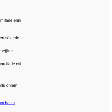
 ifadelerini
rt sözlerle
örneğine
nu ifade etti.
türlü önlem
mm basın