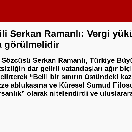
 Serkan Ramanlı: Vergi yükü d
 görülmelidir
 Sözcüsü Serkan Ramanlı, Türkiye Büyük
izliğin dar gelirli vatandaşları ağır bi
lirterek “Belli bir sınırın üstündeki ka
azze ablukasına ve Küresel Sumud Filos
sanlık” olarak nitelendirdi ve uluslara