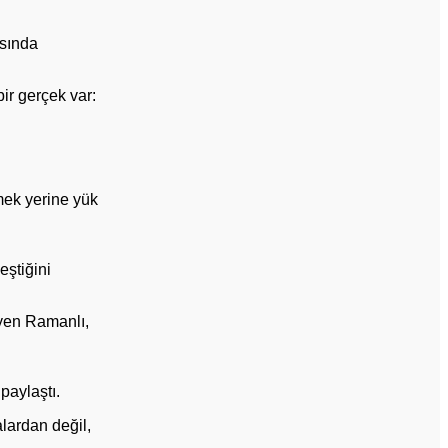
ısında
ir gerçek var:
tmek yerine yük
eştiğini
iyen Ramanlı,
paylaştı.
alardan değil,