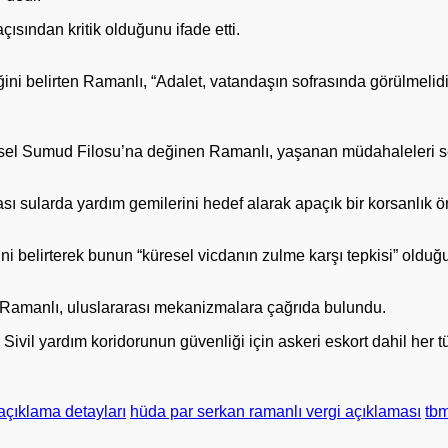
sından kritik olduğunu ifade etti.
”
 belirten Ramanlı, “Adalet, vatandaşın sofrasında görülmelidir”
el Sumud Filosu’na değinen Ramanlı, yaşanan müdahaleleri se
sı sularda yardım gemilerini hedef alarak apaçık bir korsanlık 
ini belirterek bunun “küresel vicdanın zulme karşı tepkisi” olduğu
 Ramanlı, uluslararası mekanizmalara çağrıda bulundu.
 Sivil yardım koridorunun güvenliği için askeri eskort dahil her 
açıklama detayları
hüda par serkan ramanlı vergi açıklaması
tb