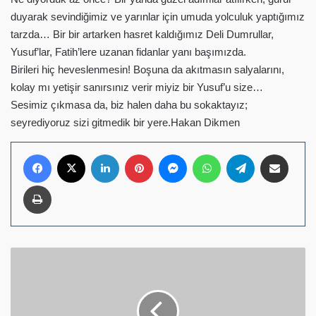
duyarak sevindiğimiz ve yarınlar için umuda yolculuk yaptığımız
tarzda… Bir bir artarken hasret kaldığımız Deli Dumrullar,
Yusuf’lar, Fatih’lere uzanan fidanlar yanı başımızda.
Birileri hiç heveslenmesin! Boşuna da akıtmasın salyalarını,
kolay mı yetişir sanırsınız verir miyiz bir Yusuf’u size…
Sesimiz çıkmasa da, biz halen daha bu sokaktayız;
seyrediyoruz sizi gitmedik bir yere.Hakan Dikmen
Facebook
X
LinkedIn
Pinterest
Messenger
WhatsApp
Telegram
E-Posta ile pay
Yazdır
GERİDE
DUA
ORDUSU
BIRAKTILAR
BİR