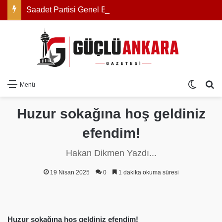
Saadet Partisi Genel Başkanı Mahmut Arıkan: “Açıklanan rakam zam değil, reel olarak indirimdir”
Dış gö
Ar
Menü
Huzur sokağına hoş geldiniz
efendim!
Hakan Dikmen Yazdı...
19 Nisan 2025
0
1 dakika okuma süresi
Huzur sokağına hoş geldiniz efendim!