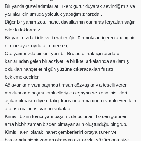
Bir yanda güzel adımlar atılırken; gurur duyarak sevindiğimiz ve
yarınlar için umuda yolculuk yaptığımız tarzda…
Diğer bir yanımızda, ihanet davullarının canhıraş feryatları sağır
eder kulaklarımızı.
Bir yanımızda birlik ve beraberliğin tüm notaları içeren ahenginin
ritmine ayak uyduralım derken;
Öte yanımızda birileri, yeni bir Brütüs olmak için asırlardır
kanlarından gelen bir acziyet ile birlikte, arkalarında saklamış
oldukları hançerlerini gün yüzüne çıkaracakları fırsatı
beklemektedirler.
Ağlayanların yanı başında timsah gözyaşlarıyla teselli veren,
mazlumların başını kanlı elleriyle okşayan ve kendi pislikleri
aşikar olmasın diye ortalığı kaos ortamına doğru sürükleyen kim
arar iseniz hepsi var bu sokakta…
Kimisi, bizim kendi yanı başımızda bulunan; bizden görünen
ama hiçbir zaman bizden olmayanların oluşturduğu bir grup.
Kimisi, aleni olarak ihanet çemberlerini ortaya süren ve
başlarında hiçbir zaman olmayan akıllarıyla; sözüm ona bize