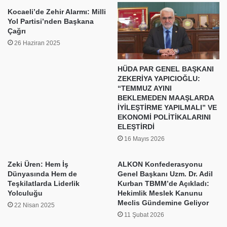
Kocaeli’de Zehir Alarmı: Milli
Yol Partisi’nden Başkana
Çağrı
26 Haziran 2025
HÜDA PAR GENEL BAŞKANI
ZEKERİYA YAPICIOĞLU:
“TEMMUZ AYINI
BEKLEMEDEN MAAŞLARDA
İYİLEŞTİRME YAPILMALI” VE
EKONOMİ POLİTİKALARINI
ELEŞTİRDİ
16 Mayıs 2026
Zeki Üren: Hem İş
ALKON Konfederasyonu
Dünyasında Hem de
Genel Başkanı Uzm. Dr. Adil
Teşkilatlarda Liderlik
Kurban TBMM’de Açıkladı:
Yolculuğu
Hekimlik Meslek Kanunu
Meclis Gündemine Geliyor
22 Nisan 2025
11 Şubat 2026