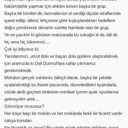
hükümdarlık yapmak için ahkâm kesen başka bir grup.
Başka bir kimileri de, tasmalarının el verdiği ölçüde etraflarında
işaret edilip, dilimiz lehçesine göre kışkışlandıkları hedeflere
doğru çemkirerek devamlı surette hamlede olan bir grup.
Ve ne yazıktır ki görünen manzarada bu sokağın iti de, biti de
hiç ama hiç tükenmez…
Çok iyi biliyoruz ki;
Yarınlarımızı, umut dolu ve başarı dolu günlere ulaştırabilmek
için aramızda ki Deli Dumrul’lara sahip çıkmamız
gerekmektedir.
Mekânın gerçek sahibinin; bilinçli olarak, başka bir şekilde
oyalandırıldığı bu ihanet pazarında, düzenledikleri tiyatrolarla,
sözde akıllı geçinen birilerinin menfaat içeren ayak oyunlarına
gelmeyelim artık…
Görmüyor musunuz?
Her köşe başı bir mekân ve her mekânda farklı bir ticaret vardır
satışa konulan.
Ne diyorduk az önce? Bir yanda güzel adımlar atılırken; gurur