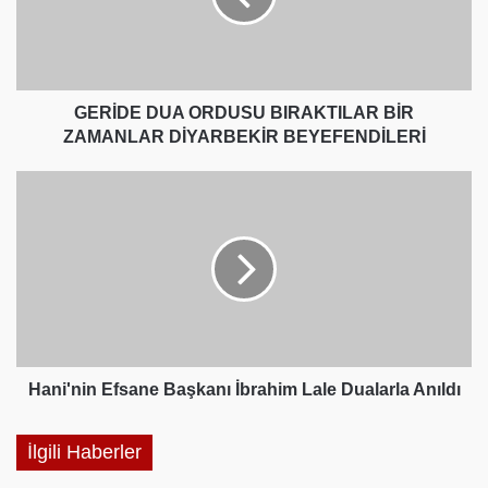
ZAMANLAR
DİYARBEKİR
BEYEFENDİLERİ
GERİDE DUA ORDUSU BIRAKTILAR BİR
ZAMANLAR DİYARBEKİR BEYEFENDİLERİ
Hani'nin
Efsane
Başkanı
İbrahim
Lale
Dualarla
Anıldı
Hani'nin Efsane Başkanı İbrahim Lale Dualarla Anıldı
İlgili Haberler