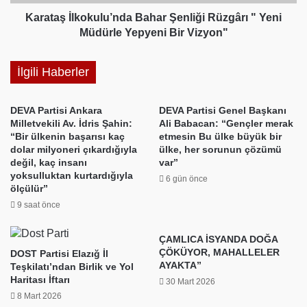
Yepyeni
Bir
Karataş İlkokulu’nda Bahar Şenliği Rüzgârı " Yeni
Vizyon"
Müdürle Yepyeni Bir Vizyon"
İlgili Haberler
DEVA Partisi Ankara
DEVA Partisi Genel Başkanı
Milletvekili Av. İdris Şahin:
Ali Babacan: “Gençler merak
“Bir ülkenin başarısı kaç
etmesin Bu ülke büyük bir
dolar milyoneri çıkardığıyla
ülke, her sorunun çözümü
değil, kaç insanı
var”
yoksulluktan kurtardığıyla
6 gün önce
ölçülür”
9 saat önce
ÇAMLICA İSYANDA DOĞA
ÇÖKÜYOR, MAHALLELER
DOST Partisi Elazığ İl
AYAKTA”
Teşkilatı’ndan Birlik ve Yol
Haritası İftarı
30 Mart 2026
8 Mart 2026