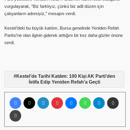
vurgulayarak, “Biz farklıyız, çünkü biz adil düzen için
çalışanların adresiyiz,” mesajını verdi.
Kestel’deki bu büyük katılım, Bursa genelinde Yeniden Refah
Partisi’ne olan ilginin giderek arttığını bir kez daha gözler önüne
serdi.
Kestel’de Tarihi Katılım: 100 Kişi AK Parti'den
İstifa Edip Yeniden Refah'a Geçti
Facebook
X
LinkedIn
Pinterest
Messenger
WhatsApp
Telegram
E-Posta ile pay
Yazdır