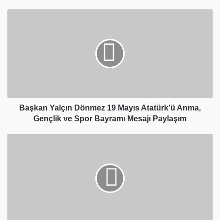
Başkan
Yalçın
Dönmez
19
Mayıs
Atatürk’ü
Anma,
Gençlik
ve
Spor
Başkan Yalçın Dönmez 19 Mayıs Atatürk’ü Anma,
Bayramı
Gençlik ve Spor Bayramı Mesajı Paylaşım
Mesajı
Paylaşım
Karataş
İlkokulu’nda
Bahar
Şenliği
Rüzgârı
"
Yeni
Müdürle