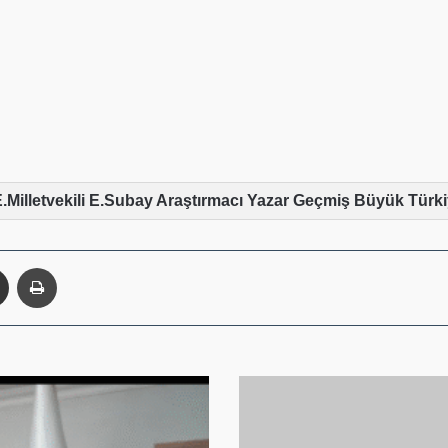
E.Milletvekili E.Subay Araştırmacı Yazar Geçmiş Büyük Türk
enger
E-Posta ile paylaş
Yazdır