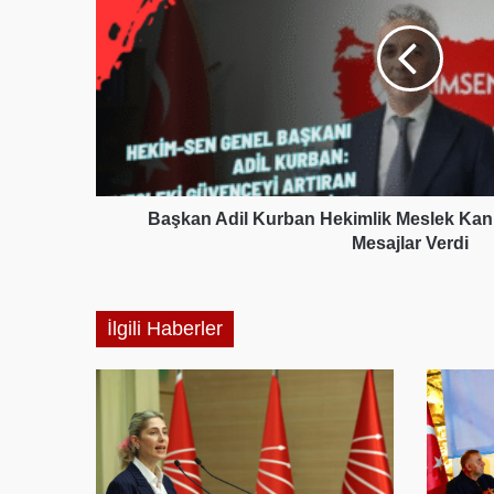
Hekimlik
Meslek
Kanunu
Hakkında
Önemli
Mesajlar
Verdi
Başkan Adil Kurban Hekimlik Meslek Ka
Mesajlar Verdi
İlgili Haberler