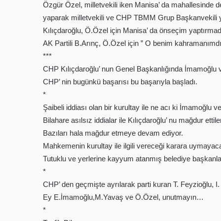
Özgür Özel, milletvekili iken Manisa’ da mahallesinde 
yaparak milletvekili ve CHP TBMM Grup Başkanvekili y
Kılıçdaroğlu, Ö.Özel için Manisa’ da önseçim yaptırmad
AK Partili B.Arınç, Ö.Özel için ” O benim kahramanımdır
***
CHP Kılıçdaroğlu’ nun Genel Başkanlığında İmamoğlu ve
CHP’ nin bugünkü başarısı bu başarıyla başladı.
*
Şaibeli iddiası olan bir kurultay ile ne acı ki İmamoğlu v
Bilahare asılsız iddialar ile Kılıçdaroğlu’ nu mağdur ettile
Bazıları hala mağdur etmeye devam ediyor.
Mahkemenin kurultay ile ilgili vereceği karara uymayac
Tutuklu ve yerlerine kayyum atanmış belediye başkanlar
*
CHP’ den geçmişte ayrılarak parti kuran T. Feyzioğlu, 
Ey E.İmamoğlu,M.Yavaş ve Ö.Özel, unutmayın…
*