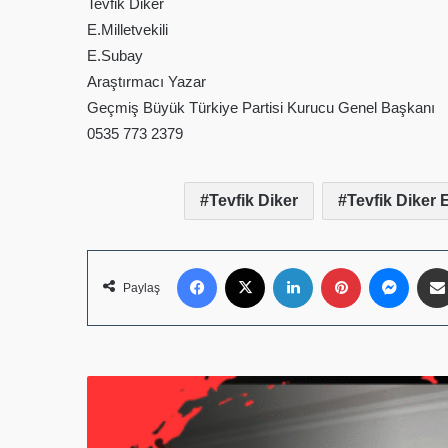
Tevfik Diker
E.Milletvekili
E.Subay
Araştırmacı Yazar
Geçmiş Büyük Türkiye Partisi Kurucu Genel Başkanı
0535 773 2379
Tevfik Diker
Tevfik Diker 
Facebook
X
LinkedIn
Pinterest
Mess
Paylaş
Başkan
Adil
Kurban