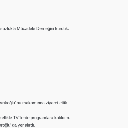
lsuzlukla Mücadele Derneğini kurduk.
.
ıkoğlu’ nu makamında ziyaret ettik.
llikle TV’ lerde programlara katıldım.
ğlu’ da yer alırdı.