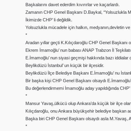
Başkalarını davet ederdim kıvırırlar ve kaçarlardı.
Zamanın CHP Genel Başkanı D.Baykal, “Yolsuzlukla Müca
İkimizde CHP’ li değildik.
Yolsuzlukla mücadele için halkın, medyanın,devletin ve
*
Aradan yıllar geçti K.Kılıçdaroğlu CHP Genel Başkanı o
Ekrem İmamoğlu’ nun babası ANAP Trabzon İl Teşkilatı
E.İmamoğlu’ nun siyasi geçmişi hakkında bazı iddialar
Beylikdüzü İstanbul’ un küçük bir ilçesidir.
Beylikdüzü İlçe Belediye Başkanı E.İmamoğlu’ nu İstan
Bir başka kişi CHP Genel Başkanı olsaydı E.İmamoğlu
Bu değerlendirmemi İmamoğlu aday yapıldığında CHP’ li 
*
Mansur Yavaş,ülkücü olup Ankara’da küçük bir ilçe olan
Kılıçdaroğlu, onu Ankara büyükşehir belediye başkan ad
Başka biri CHP Genel Başkanı olsaydı asla M.Yavaş, 
*