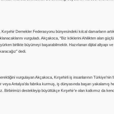
ırşehir Dernekler Federasyonu bünyesindeki kılcal damarların artı
anacaklarını vurguladı. Akçakoca, “Biz köklerini Ahilikten alan güçlü bir
en birlikte büyümeyi başarabilmektir. Hazırlanan dijital altyapı ve b
ıkaracağız” dedi.
ektiğini vurgulayan Akçakoca, Kırşehirli iş insanlarının Türkiye’nin fark
r veya Antalya’da fabrika kurmuş, iş dünyasında başarı yakalamış hemşe
. Birbirimizi destekleyip büyüttükçe Kırşehir’e olan katkımız da kendili