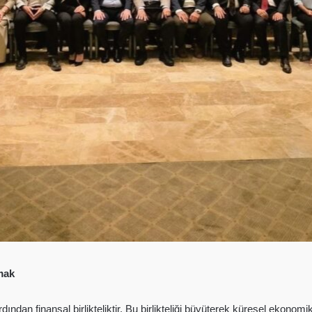
mak
 ardından finansal birlikteliktir. Bu birlikteliği büyüterek küresel ekono