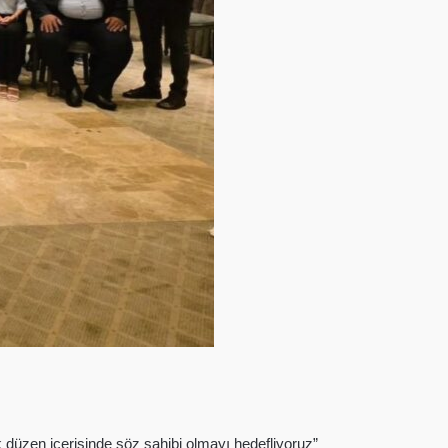
mik düzen içerisinde söz sahibi olmayı hedefliyoruz”