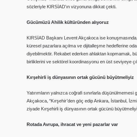
sözleriyle KIRSİAD’ın vizyonuna dikkat çekti.
Gücümüzü Ahilik kültüründen alıyoruz
KIRSİAD Başkanı Levent Akçakoca ise konuşmasında, K
küresel pazarlara açılma ve dijitalleşme hedeflerine odakl
diyebilmektir. Rekabet ederken ahlaktan kopmamak, büyürk
birliklerini ve sektörel koordinasyonu en üst seviyeye ç
Kırşehirli iş dünyasının ortak gücünü büyütmeliyiz
Yatırımların yalnızca coğrafi sınırlarla düşünülmemesi ger
Akçakoca, “Kırşehir’den göç edip Ankara, İstanbul, İzmi
ziyade Kırşehirli iş dünyasının ortak gücünü büyütmeliyiz
Rotada Avrupa, ihracat ve yeni pazarlar var