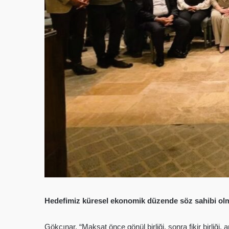
Hedefimiz küresel ekonomik düzende söz sahibi ol
Gökçınar, “Maksat önce gönül birliği, sonra fikir birliği,