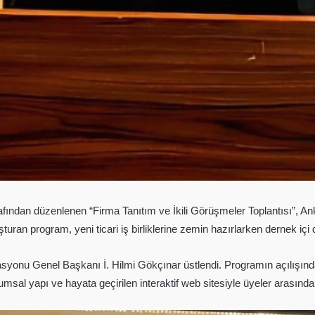
afından düzenlenen “Firma Tanıtım ve İkili Görüşmeler Toplantısı”, Ank
uluşturan program, yeni ticari iş birliklerine zemin hazırlarken dernek
rasyonu Genel Başkanı İ. Hilmi Gökçınar üstlendi. Programın açılışı
msal yapı ve hayata geçirilen interaktif web sitesiyle üyeler arasında g