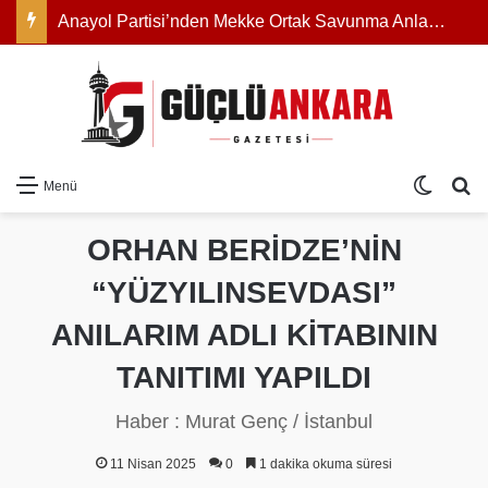
Anayol Partisi’nden Mekke Ortak Savunma Anlaşması Açıklaması: “Savaş Aparatı Değil, Bölgesel Kalkınma Kalkanı Olmalı”
Dış gö
Ar
Menü
ORHAN BERİDZE’NİN
“YÜZYILINSEVDASI”
ANILARIM ADLI KİTABININ
TANITIMI YAPILDI
Haber : Murat Genç / İstanbul
11 Nisan 2025
0
1 dakika okuma süresi