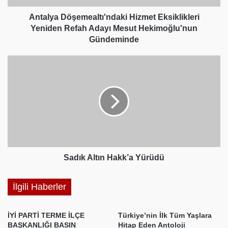
Hekimoğlu'nun
Gündeminde
Antalya Döşemealtı'ndaki Hizmet Eksiklikleri
Yeniden Refah Adayı Mesut Hekimoğlu'nun
Gündeminde
Sadık
Altın
Hakk’a
Yürüdü
Sadık Altın Hakk’a Yürüdü
İlgili Haberler
İYİ PARTİ TERME İLÇE
Türkiye’nin İlk Tüm Yaşlara
BAŞKANLIĞI BASIN
Hitap Eden Antoloji