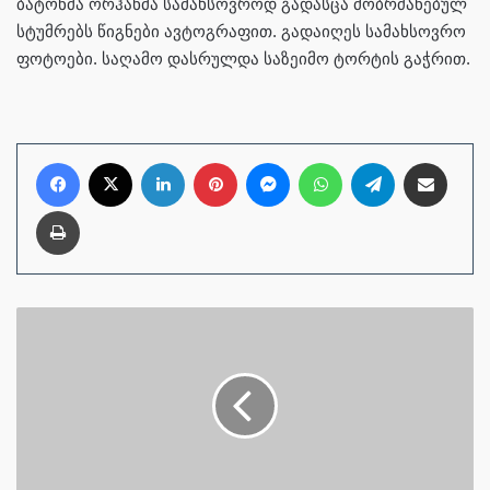
ბატონმა ორჰანმა სამახსოვროდ გადასცა მობრძანებულ
სტუმრებს წიგნები ავტოგრაფით. გადაიღეს სამახსოვრო
ფოტოები. საღამო დასრულდა საზეიმო ტორტის გაჭრით.
Facebook
X
LinkedIn
Pinterest
Messenger
WhatsApp
Telegram
E-Posta ile pay
Yazdır
Antalya
Döşemealtı'ndaki
Hizmet
Eksiklikleri
Yeniden
Refah
Adayı
Mesut