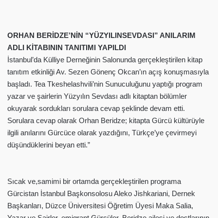
ORHAN BERİDZE’NİN “YÜZYILINSEVDASI” ANILARIM
ADLI KİTABININ TANITIMI YAPILDI
İstanbul’da Külliye Derneğinin Salonunda gerçekleştirilen kitap
tanıtım etkinliği Av. Sezen Gönenç Okcan’ın açış konuşmasıyla
başladı. Tea Tkeshelashvili’nin Sunuculuğunu yaptığı program
yazar ve şairlerin Yüzyılın Sevdası adlı kitaptan bölümler
okuyarak sordukları sorulara cevap şeklinde devam etti.
Sorulara cevap olarak Orhan Beridze; kitapta Gürcü kültürüyle
ilgili anılarını Gürcüce olarak yazdığını, Türkçe’ye çevirmeyi
düşündüklerini beyan etti.”
Sıcak ve,samimi bir ortamda gerçekleştirilen programa
Gürcistan İstanbul Başkonsolosu Aleko Jishkariani, Dernek
Başkanları, Düzce Üniversitesi Öğretim Üyesi Maka Salia,
Yazar ve Şairler, emigrant Gürcüler, Beridze ailesi ve dostlarının