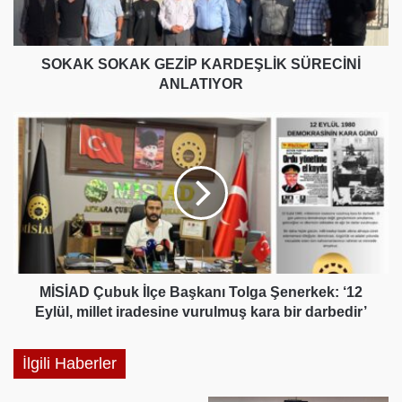
SOKAK SOKAK GEZİP KARDEŞLİK SÜRECİNİ
ANLATIYOR
MİSİAD
Çubuk
İlçe
Başkanı
Tolga
Şenerkek:
‘12
Eylül,
millet
iradesine
MİSİAD Çubuk İlçe Başkanı Tolga Şenerkek: ‘12
vurulmuş
Eylül, millet iradesine vurulmuş kara bir darbedir’
kara
bir
İlgili Haberler
darbedir’