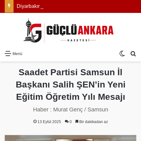
Diyarbakır’ın Asırlık Edebiyat Hafızası Kitapla Gün Yüzüne Çıktı
Dış gö
Ar
Menü
Saadet Partisi Samsun İl
Başkanı Salih ŞEN’in Yeni
Eğitim Öğretim Yılı Mesajı
Haber : Murat Genç / Samsun
13 Eylül 2025
0
Bir dakikadan az