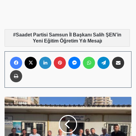
Saadet Partisi Samsun İl Başkanı Salih ŞEN’in
Yeni Eğitim Öğretim Yılı Mesajı
Facebook
X
LinkedIn
Pinterest
Messenger
WhatsApp
Telegram
E-Posta ile pay
Yazdır
SOKAK
SOKAK
GEZİP
KARDEŞLİK
SÜRECİNİ
ANLATIYOR