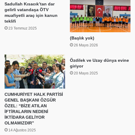
Sadullah Kısacık’tan dar
gelirli vatandaşa ÖTV
muafiyetli araç için kanun
teklifi
23 Temmuz 2025
(Başlık yok)
26 Mayıs 2026
Özdilek ve Uzay dünya evine
giriyor
20 Mayıs 2025
CUMHURİYET HALK PARTİSİ
GENEL BAŞKANI ÖZGÜR
ÖZEL: “BİZE ATILAN
İFTİRALARIN NEDENİ
İKTİDARA GELİYOR
OLMAMIZDIR”
14 Ağustos 2025