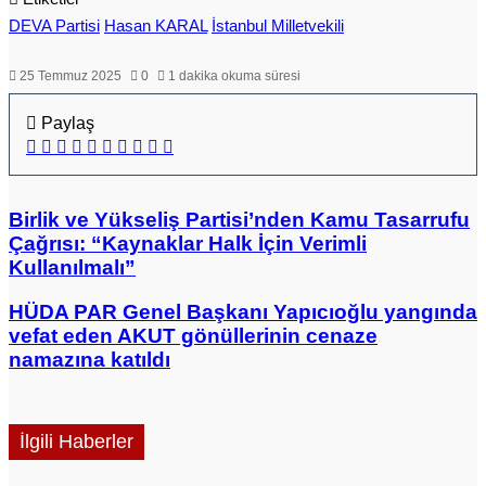
DEVA Partisi
Hasan KARAL
İstanbul Milletvekili
25 Temmuz 2025
0
1 dakika okuma süresi
Paylaş
Facebook
X
LinkedIn
Pinterest
Messenger
Messenger
WhatsApp
Telegram
E-
Yazdır
Posta
ile
paylaş
Birlik
Birlik ve Yükseliş Partisi’nden Kamu Tasarrufu
ve
Çağrısı: “Kaynaklar Halk İçin Verimli
Yükseliş
Kullanılmalı”
Partisi’nden
Kamu
HÜDA
HÜDA PAR Genel Başkanı Yapıcıoğlu yangında
Tasarrufu
PAR
vefat eden AKUT gönüllerinin cenaze
Çağrısı:
Genel
“Kaynaklar
namazına katıldı
Başkanı
Halk
Yapıcıoğlu
İçin
yangında
Verimli
vefat
Kullanılmalı”
İlgili Haberler
eden
AKUT
gönüllerinin