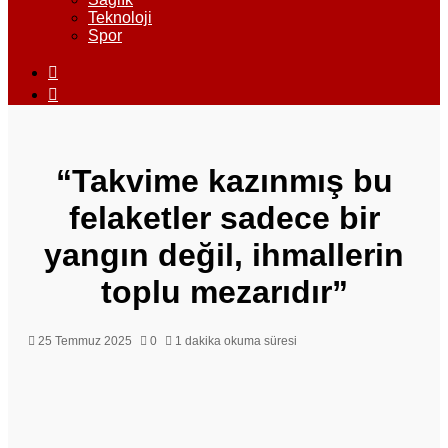
Teknoloji
Spor
Dış
görünümü
Arama
değiştir
yap
...
“Takvime kazınmış bu
felaketler sadece bir
yangın değil, ihmallerin
toplu mezarıdır”
25 Temmuz 2025
0
1 dakika okuma süresi