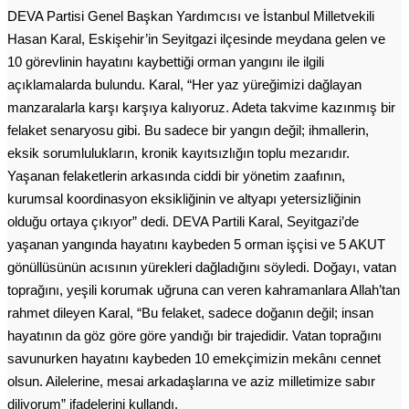
DEVA Partisi Genel Başkan Yardımcısı ve İstanbul Milletvekili
Hasan Karal, Eskişehir’in Seyitgazi ilçesinde meydana gelen ve
10 görevlinin hayatını kaybettiği orman yangını ile ilgili
açıklamalarda bulundu. Karal, “Her yaz yüreğimizi dağlayan
manzaralarla karşı karşıya kalıyoruz. Adeta takvime kazınmış bir
felaket senaryosu gibi. Bu sadece bir yangın değil; ihmallerin,
eksik sorumlulukların, kronik kayıtsızlığın toplu mezarıdır.
Yaşanan felaketlerin arkasında ciddi bir yönetim zaafının,
kurumsal koordinasyon eksikliğinin ve altyapı yetersizliğinin
olduğu ortaya çıkıyor” dedi. DEVA Partili Karal, Seyitgazi’de
yaşanan yangında hayatını kaybeden 5 orman işçisi ve 5 AKUT
gönüllüsünün acısının yürekleri dağladığını söyledi. Doğayı, vatan
toprağını, yeşili korumak uğruna can veren kahramanlara Allah’tan
rahmet dileyen Karal, “Bu felaket, sadece doğanın değil; insan
hayatının da göz göre göre yandığı bir trajedidir. Vatan toprağını
savunurken hayatını kaybeden 10 emekçimizin mekânı cennet
olsun. Ailelerine, mesai arkadaşlarına ve aziz milletimize sabır
diliyorum” ifadelerini kullandı.