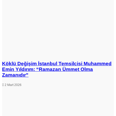
cenaze
namazına
katıldı
Köklü Değişim İstanbul Temsilcisi Muhammed
Emin Yıldırım: “Ramazan Ümmet Olma
Zamanıdır”
2 Mart 2026