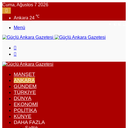
Cuma, Ağustos 7 2026
℃
Ankara
24
Insta
X
F
Menü
Arama
yap
Dış
...
görünümü
değiştir
MANŞET
ANKARA
GÜNDEM
TÜRKIYE
DÜNYA
EKONOMI
POLITIKA
KÜNYE
DAHA FAZLA
Sağlık