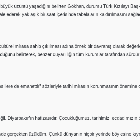
 büyük üzüntü yaşadığını belirten Gökhan, durumu Türk Kızılayı Başkan
 ederek yaklaşık bir saat içerisinde tabelaların kaldırılmasını sağlad
ltürel mirasa sahip çıkılması adına örnek bir davranış olarak değerlend
ğunu belirterek, benzer duyarlılığın tüm kurumlar tarafından sürdürülm
esillere de emanettir” sözleriyle tarihi mirasın korunmasının önemine d
l, Diyarbakır’ın hafızasıdır. Çocukluğumuz, tarihimiz, ecdadımızın bi
de gerçekten üzüldüm. Çünkü dünyanın hiçbir yerinde böylesine kıyme