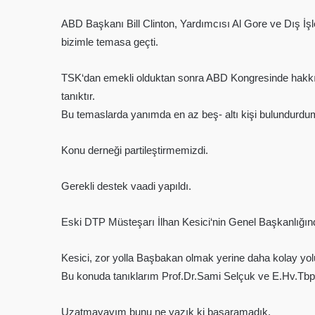
ABD Başkanı Bill Clinton, Yardımcısı Al Gore ve Dış İşl
bizimle temasa geçti.
TSK‘dan emekli olduktan sonra ABD Kongresinde hakkınd
tanıktır.
Bu temaslarda yanımda en az beş- altı kişi bulundurdu
Konu derneği partileştirmemizdi.
Gerekli destek vaadi yapıldı.
Eski DTP Müsteşarı İlhan Kesici‘nin Genel Başkanlığında 
Kesici, zor yolla Başbakan olmak yerine daha kolay yol
Bu konuda tanıklarım Prof.Dr.Sami Selçuk ve E.Hv.Tb
Uzatmayayım bunu ne yazık ki başaramadık.