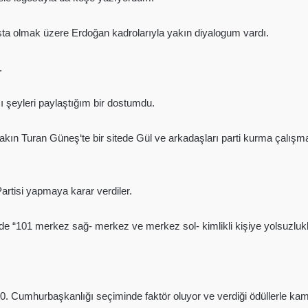
şta olmak üzere Erdoğan kadrolarıyla yakın diyalogum vardı.
.
ı şeyleri paylaştığım bir dostumdu.
n Turan Güneş‘te bir sitede Gül ve arkadaşları parti kurma çalışmala
artisi yapmaya karar verdiler.
de “101 merkez sağ- merkez ve merkez sol- kimlikli kişiye yolsuzluk
10. Cumhurbaşkanlığı seçiminde faktör oluyor ve verdiği ödüllerle kam