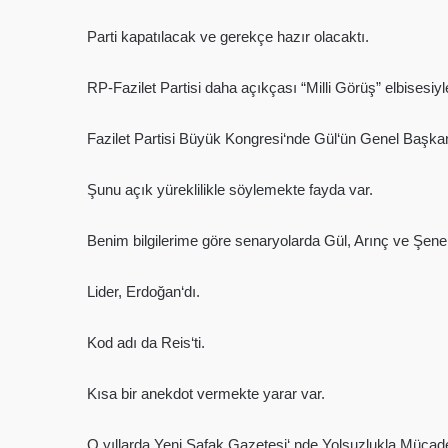
Parti kapatılacak ve gerekçe hazır olacaktı.
RP-Fazilet Partisi daha açıkçası “Milli Görüş” elbisesiyl
Fazilet Partisi Büyük Kongresi‘nde Gül‘ün Genel Başkan 
Şunu açık yüreklilikle söylemekte fayda var.
Benim bilgilerime göre senaryolarda Gül, Arınç ve Şener h
Lider, Erdoğan‘dı.
Kod adı da Reis‘ti.
Kısa bir anekdot vermekte yarar var.
O yıllarda Yeni Şafak Gazetesi‘ nde Yolsuzlukla Mücad