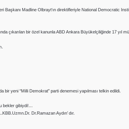
eri Başkanı Madline Olbrayt‘ın direktifleriyle National Democratic In
a çıkarılan bir özel kanunla ABD Ankara Büyükelçiliğinde 17 yıl müş
m.
bir yeni “Milli Demokrat” parti denemesi yapılması telkin edildi.
u bekler gibiydi!…
p..KBB.Uzmn.Dr. Dr.Ramazan Aydın’ dır.