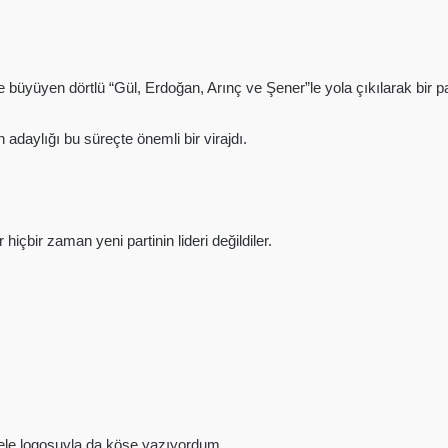
e büyüyen dörtlü “Gül, Erdoğan, Arınç ve Şener”le yola çıkılarak bir pa
adaylığı bu süreçte önemli bir virajdı.
içbir zaman yeni partinin lideri değildiler.
ele logosuyla da köşe yazıyordum.