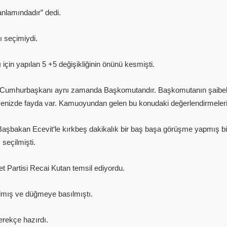
nlamındadır” dedi.
 seçimiydi.
çin yapılan 5 +5 değişikliğinin önünü kesmişti.
“Cumhurbaşkanı aynı zamanda Başkomutandır. Başkomutanın şaibeli
menizde fayda var. Kamuoyundan gelen bu konudaki değerlendirmeler
Başbakan Ecevit‘le kırkbeş dakikalık bir baş başa görüşme yapmış
 seçilmişti.
et Partisi Recai Kutan temsil ediyordu.
ılmış ve düğmeye basılmıştı.
gerekçe hazırdı.