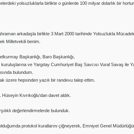
iyelerdeki yolsuzluklarla birlikte o günlerde 100 milyar dolarlık bir ho
kahraman arkadaşla birlikte 3 Mart 2000 tarihinde Yolsuzlukla Mücad
k Milletvekili benim.
lkurmay Başkanlığı, Baro Başkanlığı,
plum kuruluşlarına ve Yargıtay Cumhuriyet Baş Savcısı Vural Savaş ile 
rısında bulundum.
k üzere hepsinden yazılı bir randevu talep ettim.
 Hüseyin Kıvrıkoğlu‘dan davet aldık.
ılıklı değerlendirmelerde bulunduk.
duğumda protokol kurallarını çiğneyerek, Emniyet Genel Müdürlüğün