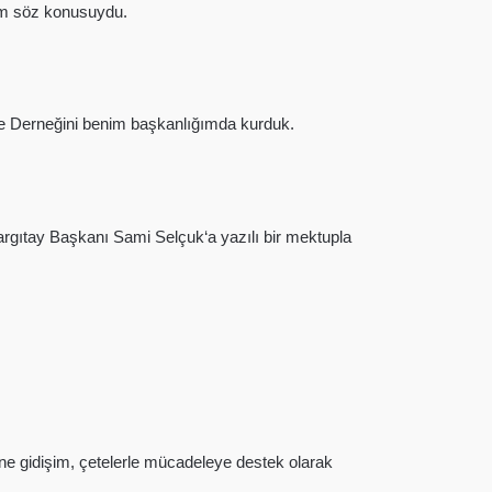
rtum söz konusuydu.
ele Derneğini benim başkanlığımda kurduk.
Yargıtay Başkanı Sami Selçuk‘a yazılı bir mektupla
e gidişim, çetelerle mücadeleye destek olarak