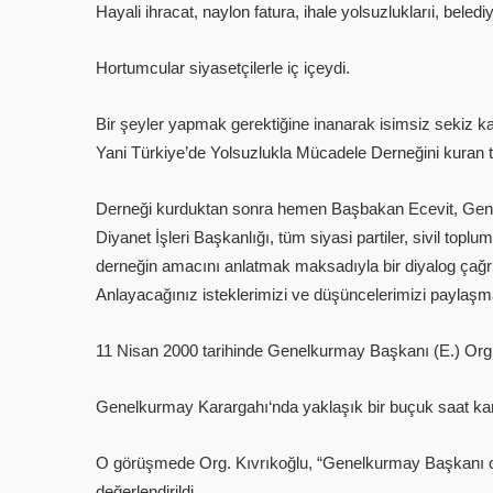
Hayali ihracat, naylon fatura, ihale yolsuzluklarıi, beled
Hortumcular siyasetçilerle iç içeydi.
Bir şeyler yapmak gerektiğine inanarak isimsiz sekiz 
Yani Türkiye’de Yolsuzlukla Mücadele Derneğini kuran te
Derneği kurduktan sonra hemen Başbakan Ecevit, Gene
Diyanet İşleri Başkanlığı, tüm siyasi partiler, sivil to
derneğin amacını anlatmak maksadıyla bir diyalog çağ
Anlayacağınız isteklerimizi ve düşüncelerimizi paylaşma
11 Nisan 2000 tarihinde Genelkurmay Başkanı (E.) Org.
Genelkurmay Karargahı‘nda yaklaşık bir buçuk saat karş
O görüşmede Org. Kıvrıkoğlu, “Genelkurmay Başkanı ol
değerlendirildi.