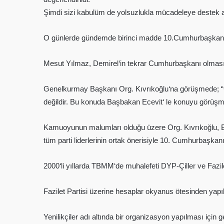
Şimdi sizi kabulüm de yolsuzlukla mücadeleye destek a
O günlerde gündemde birinci madde 10.Cumhurbaşkanı
Mesut Yılmaz, Demirel‘in tekrar Cumhurbaşkanı olması i
Genelkurmay Başkanı Org. Kıvrıkoğlu‘na görüşmede; 
değildir. Bu konuda Başbakan Ecevit‘ le konuyu görüş
Kamuoyunun malumları olduğu üzere Org. Kıvrıkoğlu, 
tüm parti liderlerinin ortak önerisiyle 10. Cumhurbaşkanı
2000‘li yıllarda TBMM‘de muhalefeti DYP-Çiller ve Fazil
Fazilet Partisi üzerine hesaplar okyanus ötesinden yap
Yenilikçiler adı altında bir organizasyon yapılması için 