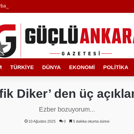
bakır’ın Asırlık Edebiyat Hafızası Kitapla Gün Yüzüne Çıktı
M
TÜRKIYE
DÜNYA
EKONOMI
POLITIKA
fik Diker’ den üç açıkla
Ezber bozuyorum...
10 Ağustos 2025
0
5 dakika okuma süresi