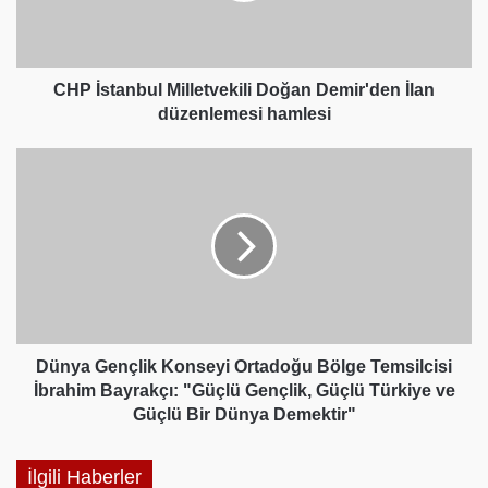
düzenlemesi
hamlesi
CHP İstanbul Milletvekili Doğan Demir'den İlan
düzenlemesi hamlesi
Dünya
Gençlik
Konseyi
Ortadoğu
Bölge
Temsilcisi
İbrahim
Bayrakçı:
"Güçlü
Gençlik,
Dünya Gençlik Konseyi Ortadoğu Bölge Temsilcisi
Güçlü
İbrahim Bayrakçı: "Güçlü Gençlik, Güçlü Türkiye ve
Türkiye
Güçlü Bir Dünya Demektir"
ve
Güçlü
İlgili Haberler
Bir