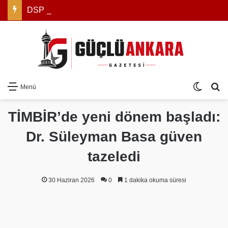
DSP Şanlıurfa İl Başkanı Bahri Aracı: “Sağlıkta Yaşanan Sorunların Takipçisi Olacağız”
Dış gö
Ar
Menü
TİMBİR’de yeni dönem başladı:
Dr. Süleyman Basa güven
tazeledi
30 Haziran 2026
0
1 dakika okuma süresi