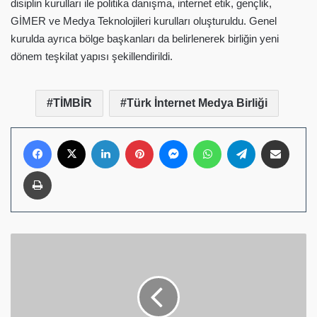
disiplin kurulları ile politika danışma, internet etik, gençlik,
GİMER ve Medya Teknolojileri kurulları oluşturuldu. Genel
kurulda ayrıca bölge başkanları da belirlenerek birliğin yeni
dönem teşkilat yapısı şekillendirildi.
TİMBİR
Türk İnternet Medya Birliği
Facebook
X
LinkedIn
Pinterest
Messenger
WhatsApp
Telegram
E-Posta ile pay
Yazdır
CHP
İstanbul
Milletvekili
Doğan
Demir'den
İlan