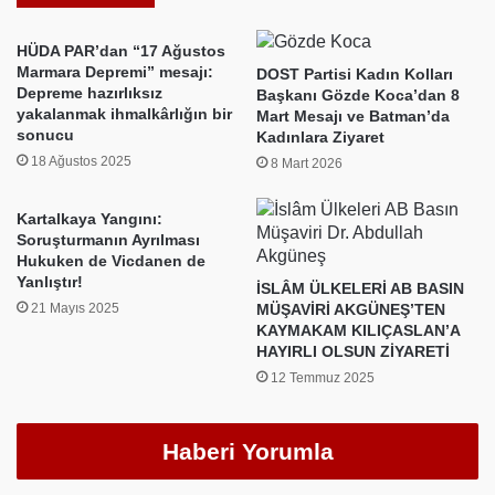
Dünya
Demektir"
HÜDA PAR’dan “17 Ağustos
Marmara Depremi” mesajı:
DOST Partisi Kadın Kolları
Depreme hazırlıksız
Başkanı Gözde Koca’dan 8
yakalanmak ihmalkârlığın bir
Mart Mesajı ve Batman’da
sonucu
Kadınlara Ziyaret
18 Ağustos 2025
8 Mart 2026
Kartalkaya Yangını:
Soruşturmanın Ayrılması
Hukuken de Vicdanen de
Yanlıştır!
İSLÂM ÜLKELERİ AB BASIN
21 Mayıs 2025
MÜŞAVİRİ AKGÜNEŞ’TEN
KAYMAKAM KILIÇASLAN’A
HAYIRLI OLSUN ZİYARETİ
12 Temmuz 2025
Haberi Yorumla