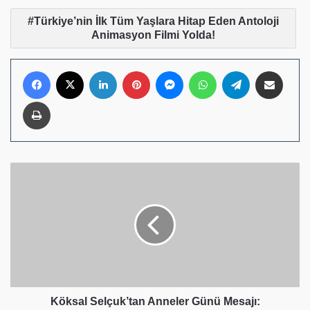
Türkiye’nin İlk Tüm Yaşlara Hitap Eden Antoloji
Animasyon Filmi Yolda!
Facebook
X
LinkedIn
Pinterest
Messenger
WhatsApp
Telegram
E-Posta ile pay
Yazdır
Köksal
Selçuk’tan
Anneler
Günü
Mesajı:
“Annelerimiz,
Hayatın
Sessiz
Kahramanlarıdır”
Köksal Selçuk’tan Anneler Günü Mesajı: