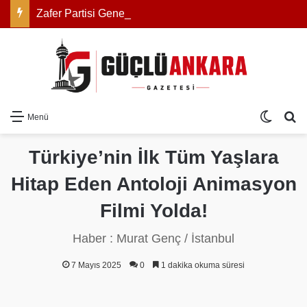
Zafer Partisi Genel Başkanı Prof. Dr. Ümit Özdağ: “Yanlış bir iş yapılıyor, biz de bu yanlış iş karşısında Türk milletini uyarmaya devam edeceğiz”
Dış gö
Ar
Menü
Türkiye’nin İlk Tüm Yaşlara
Hitap Eden Antoloji Animasyon
Filmi Yolda!
Haber : Murat Genç / İstanbul
7 Mayıs 2025
0
1 dakika okuma süresi