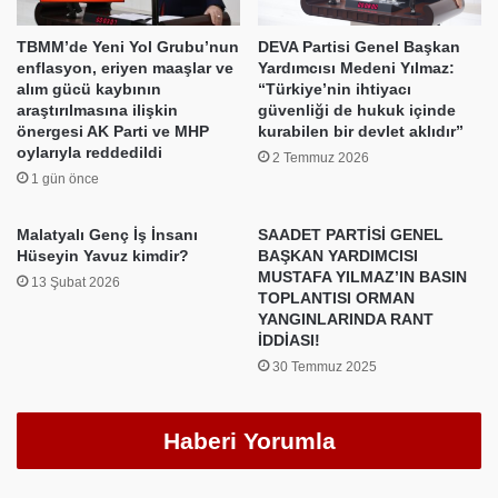
TBMM’de Yeni Yol Grubu’nun
DEVA Partisi Genel Başkan
enflasyon, eriyen maaşlar ve
Yardımcısı Medeni Yılmaz:
alım gücü kaybının
“Türkiye’nin ihtiyacı
araştırılmasına ilişkin
güvenliği de hukuk içinde
önergesi AK Parti ve MHP
kurabilen bir devlet aklıdır”
oylarıyla reddedildi
2 Temmuz 2026
1 gün önce
Malatyalı Genç İş İnsanı
SAADET PARTİSİ GENEL
Hüseyin Yavuz kimdir?
BAŞKAN YARDIMCISI
MUSTAFA YILMAZ’IN BASIN
13 Şubat 2026
TOPLANTISI ORMAN
YANGINLARINDA RANT
İDDİASI!
30 Temmuz 2025
Haberi Yorumla