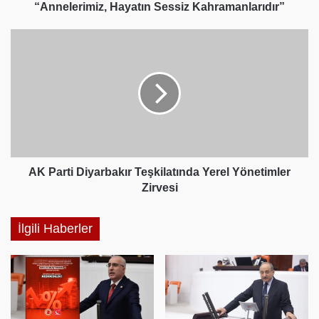
“Annelerimiz, Hayatın Sessiz Kahramanlarıdır”
AK
Parti
Diyarbakır
Teşkilatında
Yerel
Yönetimler
Zirvesi
AK Parti Diyarbakır Teşkilatında Yerel Yönetimler
Zirvesi
İlgili Haberler