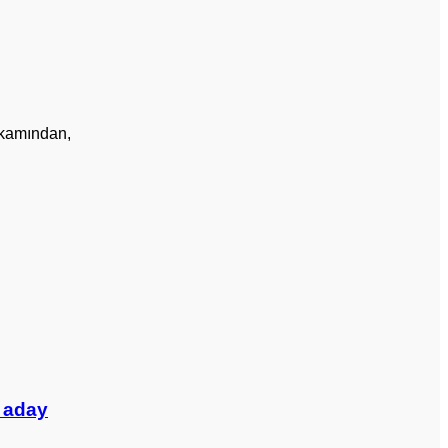
makamından,
n aday