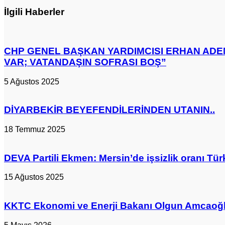
Bir
üyelerimizden
İlgili Haberler
Yanına
ve
Gönderiliyor
oda
üyelerimizden
güçlü
CHP GENEL BAŞKAN YARDIMCISI ERHAN ADE
bir
teşvik
VAR; VATANDAŞIN SOFRASI BOŞ”
ve
talebi
5 Ağustos 2025
ile
yeniden
aday
DİYARBEKİR BEYEFENDİLERİNDEN UTANIN..
oldum"
18 Temmuz 2025
DEVA Partili Ekmen: Mersin’de işsizlik oranı Tü
15 Ağustos 2025
KKTC Ekonomi ve Enerji Bakanı Olgun Amcaoğlu