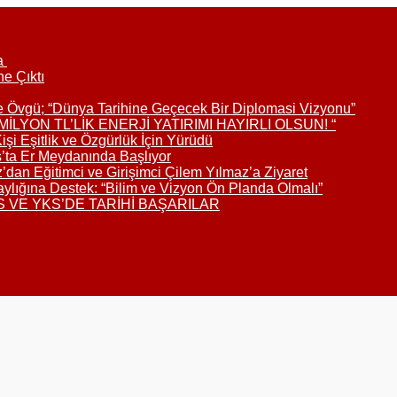
da
ne Çıktı
e Övgü; “Dünya Tarihine Geçecek Bir Diplomasi Vizyonu”
LYON TL’LİK ENERJİ YATIRIMI HAYIRLI OLSUN! “
i Eşitlik ve Özgürlük İçin Yürüdü
s’ta Er Meydanında Başlıyor
an Eğitimci ve Girişimci Çilem Yılmaz’a Ziyaret
aylığına Destek: “Bilim ve Vizyon Ön Planda Olmalı”
S VE YKS’DE TARİHİ BAŞARILAR