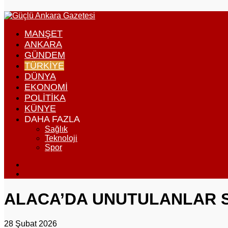
...
görünümü
değiştir
MANŞET
ANKARA
GÜNDEM
TÜRKIYE
DÜNYA
EKONOMI
POLITIKA
KÜNYE
DAHA FAZLA
Sağlık
Teknoloji
Spor
Dış
görünümü
Arama
değiştir
yap
...
ALACA’DA UNUTULANLAR S
28 Şubat 2026