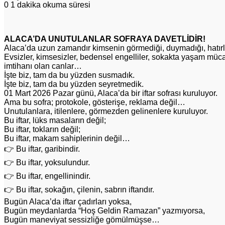
0
1 dakika okuma süresi
ALACA’DA UNUTULANLAR SOFRAYA DAVETLİDİR!
Alaca’da uzun zamandır kimsenin görmediği, duymadığı, hatır
Evsizler, kimsesizler, bedensel engelliler, sokakta yaşam müca
imtihanı olan canlar…
İşte biz, tam da bu yüzden susmadık.
İşte biz, tam da bu yüzden seyretmedik.
01 Mart 2026 Pazar günü, Alaca’da bir iftar sofrası kuruluyor.
Ama bu sofra; protokole, gösterişe, reklama değil…
Unutulanlara, itilenlere, görmezden gelinenlere kuruluyor.
Bu iftar, lüks masaların değil;
Bu iftar, tokların değil;
Bu iftar, makam sahiplerinin değil…
👉 Bu iftar, garibindir.
👉 Bu iftar, yoksulundur.
👉 Bu iftar, engellinindir.
👉 Bu iftar, sokağın, çilenin, sabrın iftarıdır.
Bugün Alaca’da iftar çadırları yoksa,
Bugün meydanlarda “Hoş Geldin Ramazan” yazmıyorsa,
Bugün maneviyat sessizliğe gömülmüşse…