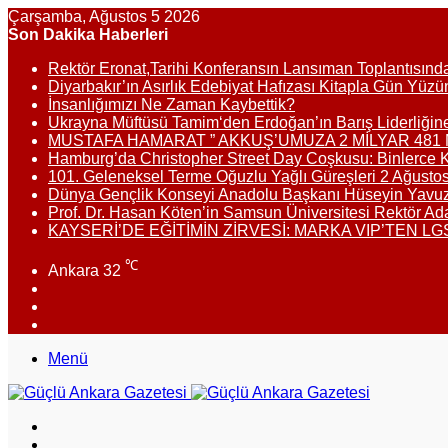
Çarşamba, Ağustos 5 2026
Son Dakika Haberleri
Rektör Eronat,Tarihi Konferansın Lansıman Toplantısın
Diyarbakır’ın Asırlık Edebiyat Hafızası Kitapla Gün Yüzü
İnsanlığımızı Ne Zaman Kaybettik?
Ukrayna Müftüsü Tamim‘den Erdoğan’ın Barış Liderliğin
MUSTAFA HAMARAT ” AKKUŞ’UMUZA 2 MİLYAR 481 Mİ
Hamburg’da Christopher Street Day Coşkusu: Binlerce Kiş
101. Geleneksel Terme Oğuzlu Yağlı Güreşleri 2 Ağusto
Dünya Gençlik Konseyi Anadolu Başkanı Hüseyin Yavuz’d
Prof. Dr. Hasan Köten’in Samsun Üniversitesi Rektör Ad
KAYSERİ’DE EĞİTİMİN ZİRVESİ: MARKA VIP’TEN LG
℃
Ankara
32
Facebook
X
Instagram
Menü
Arama
yap
Dış