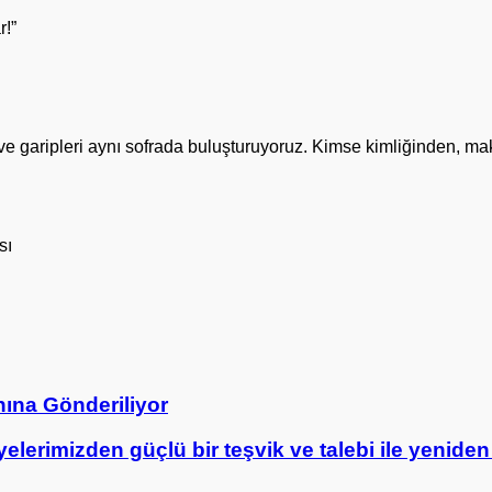
r!”
ri ve garipleri aynı sofrada buluşturuyoruz. Kimse kimliğinden, 
sı
anına Gönderiliyor
erimizden güçlü bir teşvik ve talebi ile yenide