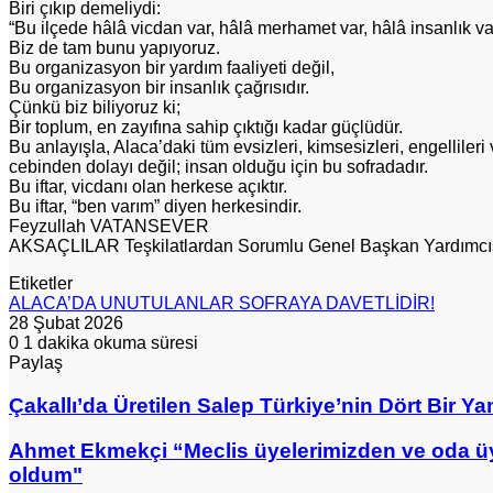
Biri çıkıp demeliydi:
“Bu ilçede hâlâ vicdan var, hâlâ merhamet var, hâlâ insanlık va
Biz de tam bunu yapıyoruz.
Bu organizasyon bir yardım faaliyeti değil,
Bu organizasyon bir insanlık çağrısıdır.
Çünkü biz biliyoruz ki;
Bir toplum, en zayıfına sahip çıktığı kadar güçlüdür.
Bu anlayışla, Alaca’daki tüm evsizleri, kimsesizleri, engellile
cebinden dolayı değil; insan olduğu için bu sofradadır.
Bu iftar, vicdanı olan herkese açıktır.
Bu iftar, “ben varım” diyen herkesindir.
Feyzullah VATANSEVER
AKSAÇLILAR Teşkilatlardan Sorumlu Genel Başkan Yardımcı
Etiketler
ALACA’DA UNUTULANLAR SOFRAYA DAVETLİDİR!
28 Şubat 2026
0
1 dakika okuma süresi
Paylaş
Facebook
X
LinkedIn
Pinterest
Messenger
Messenger
WhatsApp
Telegram
E-
Yazdır
Posta
Çakallı’da
Çakallı’da Üretilen Salep Türkiye’nin Dört Bir Y
ile
Üretilen
paylaş
Salep
Ahmet
Ahmet Ekmekçi “Meclis üyelerimizden ve oda üyel
Türkiye’nin
Ekmekçi
oldum"
Dört
“Meclis