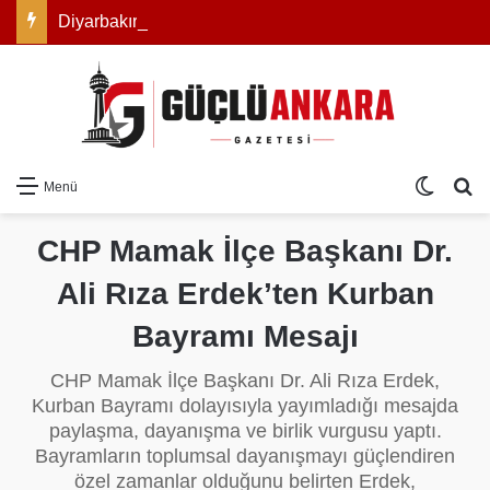
Diyarbakır’ın Asırlık Edebiyat Hafızası Kitapla Gün Yüzüne Çıktı
Dış gö
Ar
Menü
CHP Mamak İlçe Başkanı Dr.
Ali Rıza Erdek’ten Kurban
Bayramı Mesajı
CHP Mamak İlçe Başkanı Dr. Ali Rıza Erdek,
Kurban Bayramı dolayısıyla yayımladığı mesajda
paylaşma, dayanışma ve birlik vurgusu yaptı.
Bayramların toplumsal dayanışmayı güçlendiren
özel zamanlar olduğunu belirten Erdek,