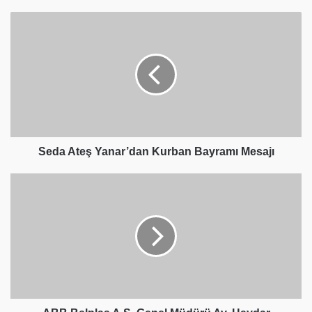
Seda
Ateş
Yanar’dan
Kurban
Bayramı
Mesajı
Seda Ateş Yanar’dan Kurban Bayramı Mesajı
ABB
Belplas
A.Ş.
Genel
Müdürü
Av.
Haydar
Demir’den
Kurban
Bayramı