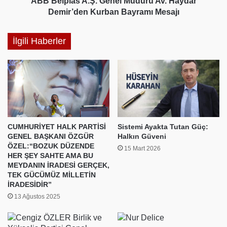
ABB Belplas A.Ş. Genel Müdürü Av. Haydar
Mesajı
Demir’den Kurban Bayramı Mesajı
İlgili Haberler
CUMHURİYET HALK PARTİSİ
Sistemi Ayakta Tutan Güç:
GENEL BAŞKANI ÖZGÜR
Halkın Güveni
ÖZEL:“BOZUK DÜZENDE
15 Mart 2026
HER ŞEY SAHTE AMA BU
MEYDANIN İRADESİ GERÇEK,
TEK GÜCÜMÜZ MİLLETİN
İRADESİDİR”
13 Ağustos 2025