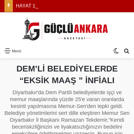
HAYAT 112 ACİL İÇİN KAMU SPOTU HAZIRLANDI: YEREL MEDYAYA YAYIN ÇAĞRISI
Dış gö
Ar
Menü
DEM’Lİ BELEDİYELERDE
“EKSİK MAAŞ ” İNFİALI
Diyarbakır'da Dem Partili belediyelerde işçi ve
memur maaşlarında yüzde 25'e varan oranlarda
kesinti yapılmasına Memur-Sen'den tepki geldi.
Belediye yönetimlerini sert dille eleştiren Memur Sen
Diyarbakır İl Başkanı Ramazan Tekdemir,"Kendi
beceriskzliğinizin ve liyakatsızlığınızın bedelini
emekçilere ödettirmekten vazgeçin. Bunun için