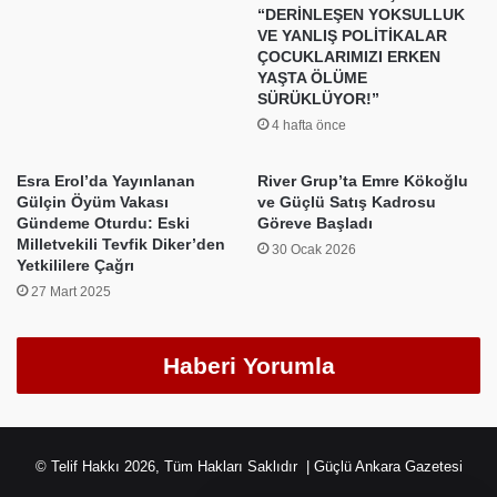
“DERİNLEŞEN YOKSULLUK
VE YANLIŞ POLİTİKALAR
ÇOCUKLARIMIZI ERKEN
YAŞTA ÖLÜME
SÜRÜKLÜYOR!”
4 hafta önce
Esra Erol’da Yayınlanan
River Grup’ta Emre Kökoğlu
Gülçin Öyüm Vakası
ve Güçlü Satış Kadrosu
Gündeme Oturdu: Eski
Göreve Başladı
Milletvekili Tevfik Diker’den
30 Ocak 2026
Yetkililere Çağrı
27 Mart 2025
Haberi Yorumla
© Telif Hakkı 2026, Tüm Hakları Saklıdır | Güçlü Ankara Gazetesi