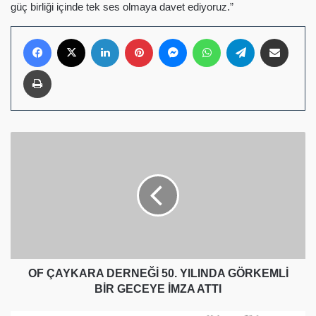
güç birliği içinde tek ses olmaya davet ediyoruz.”
Facebook
X
LinkedIn
Pinterest
Messenger
WhatsApp
Telegram
E-Posta ile pay
Yazdır
OF
ÇAYKARA
DERNEĞİ
50.
YILINDA
GÖRKEMLİ
BİR
GECEYE
İMZA
ATTI
OF ÇAYKARA DERNEĞİ 50. YILINDA GÖRKEMLİ
BİR GECEYE İMZA ATTI