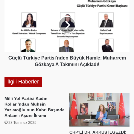
Güçlü
Türkiye
Partisi’nden
Büyük
Hamle:
Muharrem
Gözkaya
A
Takımını
Açıkladı!
Güçlü Türkiye Partisi’nden Büyük Hamle: Muharrem
Gözkaya A Takımını Açıkladı!
İlgili Haberler
Milli Yol Partisi Kadın
Kolları’ndan Muhsin
Yazıcıoğlu’nun Kabri Başında
Anlamlı Aşure İkramı
28 Temmuz 2025
CHP’Lİ DR. AKKUŞ İLGEZDİ: