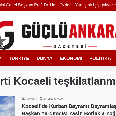
M
TÜRKIYE
DÜNYA
EKONOMI
POLITIKA
arti Kocaeli teşkilatlanm
abiyison
30 Mayıs 2026
Kocaeli’de Kurban Bayramı Bayramlaşm
Başkan Yardımcısı Yasin Borlak’a Yoğu