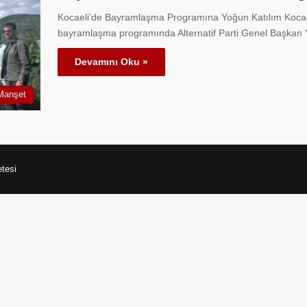
Kocaeli’de Bayramlaşma Programına Yoğun Katılım Koca
bayramlaşma programında Alternatif Parti Genel Başkan 
Devamını Oku »
Manşet
tesi